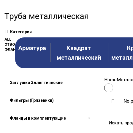
Труба металлическая
Категории
ALL
ВСЕ ТОВАРЫ
ЗАГЛУШКИ ЭЛЛИПТИЧЕСКИЕ
ЗАПОР
ОТВОДЫ, ПЕРЕХОДЫ, ТРОЙНИКИ
ОТОПИТЕЛЬНЫЕ ПРИБОРЫ 
Арматура
Квадрат
К
ФЛАНЦЫ И КОМПЛЕКТУЮЩИЕ
металлический
металл
Home
Металл
Заглушки Эллиптические
Фильтры (Грязевики)
No p
Фланцы и комплектующие