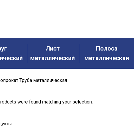
НАЯ АРМАТУРА
ИЗМЕРИТЕЛЬНЫЕ ПРИБОРЫ
ЛЮКИ
МЕТ
И КОМПЛЕКТ
ПРОВОЛОКА ВЯЗАЛЬНАЯ
ТРУБНАЯ ЗАГОТОВКА
руг
Лист
Полоса
ический
металлический
металлическая
опрокат
Труба металлическая
roducts were found matching your selection.