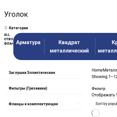
Уголок
Категории
ALL
ВСЕ ТОВАРЫ
ЗАГЛУШКИ ЭЛЛИПТИЧЕСКИЕ
ЗАПОР
ОТВОДЫ, ПЕРЕХОДЫ, ТРОЙНИКИ
ОТОПИТЕЛЬНЫЕ ПРИБОРЫ 
Арматура
Квадрат
К
ФЛАНЦЫ И КОМПЛЕКТУЮЩИЕ
металлический
металл
Home
Металл
Заглушки Эллиптические
Showing 1–12
Фильтры (Грязевики)
Фильтр
Отображать
Фланцы и комплектующие