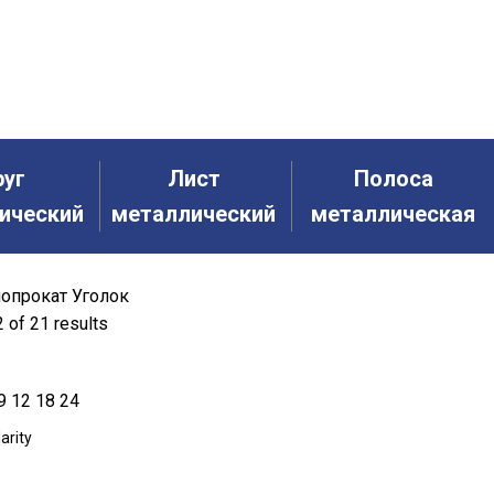
НАЯ АРМАТУРА
ИЗМЕРИТЕЛЬНЫЕ ПРИБОРЫ
ЛЮКИ
МЕТ
И КОМПЛЕКТ
ПРОВОЛОКА ВЯЗАЛЬНАЯ
ТРУБНАЯ ЗАГОТОВКА
руг
Лист
Полоса
ический
металлический
металлическая
опрокат
Уголок
 of 21 results
9
12
18
24