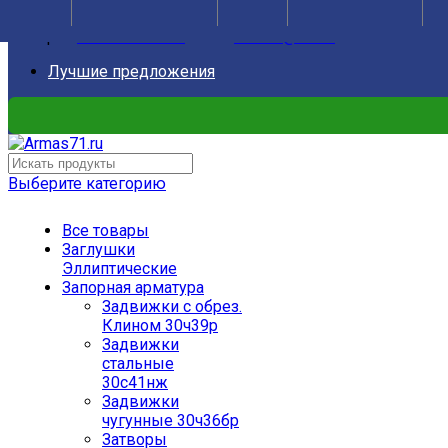
Бесплатная доставка по Центральной России от 300 000 р
Телефон
+74872525645
Email:
arma-s@list.ru
Лучшие предложения
Выберите категорию
Все товары
Заглушки
Эллиптические
Запорная арматура
Задвижки с обрез.
Клином 30ч39р
Задвижки
стальные
30с41нж
Задвижки
чугунные 30ч36бр
Затворы