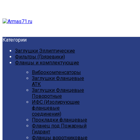
Категории
Заглушки Эллиптические
Фильтры (Грязевики)
Фланцы и комплектующие
Виброкомпенсаторы
Заглушки Фланцевые
АТК
Заглушки Фланцевые
Поворотные
ИФС (Изолирующие
фланцевые
соединения)
Прокладки фланцевые
Фланец под Пожарный
Гидрант
Фланцы воротниковые