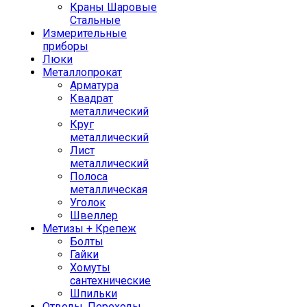
Краны Шаровые
Стальные
Измерительные
приборы
Люки
Металлопрокат
Арматура
Квадрат
металлический
Круг
металлический
Лист
металлический
Полоса
металлическая
Уголок
Швеллер
Метизы + Крепеж
Болты
Гайки
Хомуты
сантехнические
Шпильки
Отводы, Переходы,