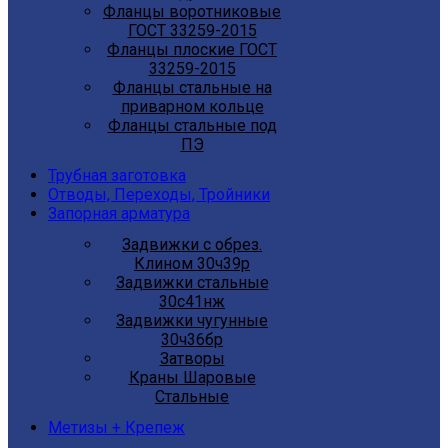
Фланцы воротниковые
ГОСТ 33259-2015
Фланцы плоские ГОСТ
33259-2015
Фланцы стальные на
приварном кольце
Фланцы стальные под
ПЭ
Трубная заготовка
Отводы, Переходы, Тройники
Запорная арматура
Задвижки с обрез.
Клином 30ч39р
Задвижки стальные
30с41нж
Задвижки чугунные
30ч36бр
Затворы
Краны Шаровые
Стальные
Метизы + Крепеж