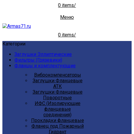
0
items
/
Меню
0
items
/
Категории
Заглушки Эллиптические
Фильтры (Грязевики)
Фланцы и комплектующие
Виброкомпенсаторы
Заглушки Фланцевые
АТК
Заглушки Фланцевые
Поворотные
ИФС (Изолирующие
фланцевые
соединения)
Прокладки фланцевые
Фланец под Пожарный
Гидрант