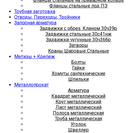
Фланцы стальные на приварном кольце
Фланцы стальные под ПЭ
Трубная заготовка
Отводы, Переходы, Тройники
Запорная арматура
Задвижки с обрез. Клином 30ч39р
Задвижки стальные 30с41нж
Задвижки чугунные 30ч36бр
Затворы
Краны Шаровые Стальные
Метизы + Крепеж
Болты
Гайки
Хомуты сантехнические
Шпильки
Металлопрокат
Арматура
Квадрат металлический
Круг металлический
Лист металлический
Полоса металлическая
Труба металлическая
Уголок
Швеллер