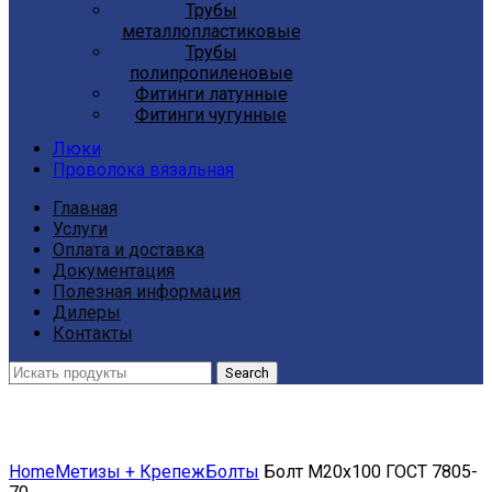
Трубы
металлопластиковые
Трубы
полипропиленовые
Фитинги латунные
Фитинги чугунные
Люки
Проволока вязальная
Главная
Услуги
Оплата и доставка
Документация
Полезная информация
Дилеры
Контакты
Search
Click to enlarge
Home
Метизы + Крепеж
Болты
Болт М20х100 ГОСТ 7805-