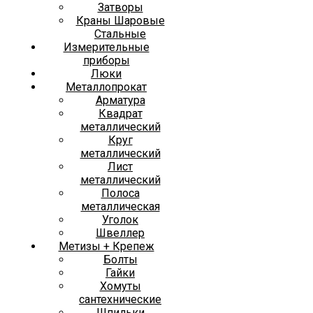
Затворы
Краны Шаровые
Стальные
Измерительные
приборы
Люки
Металлопрокат
Арматура
Квадрат
металлический
Круг
металлический
Лист
металлический
Полоса
металлическая
Уголок
Швеллер
Метизы + Крепеж
Болты
Гайки
Хомуты
сантехнические
Шпильки