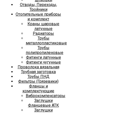
Отводы, Переходы,
Тройники
Отопительные приборы
и комплект
Краны шаровые
латунные
Радиаторы
Трубы
металлопластиковые
Трубы
полипропиленовые
Фитинги латунные
Фитинги чугунные
Проволока вязальная
Трубная заготовка
Трубы ПНД
Фильтры (Грязевики)
Фланцы и
комплектующие
Виброкомпенсаторы
Заглушки
Фланцевые АТК
Заглушки