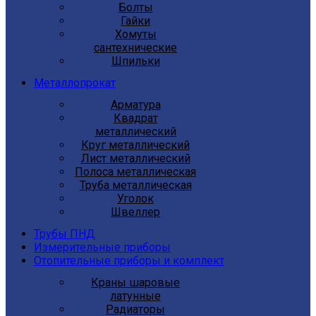
Болты
Гайки
Хомуты
сантехнические
Шпильки
Металлопрокат
Арматура
Квадрат
металлический
Круг металлический
Лист металлический
Полоса металлическая
Труба металлическая
Уголок
Швеллер
Трубы ПНД
Измерительные приборы
Отопительные приборы и комплект
Краны шаровые
латунные
Радиаторы