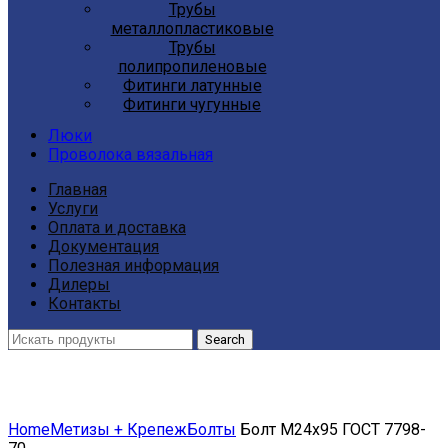
Трубы
металлопластиковые
Трубы
полипропиленовые
Фитинги латунные
Фитинги чугунные
Люки
Проволока вязальная
Главная
Услуги
Оплата и доставка
Документация
Полезная информация
Дилеры
Контакты
Search
Click to enlarge
Home
Метизы + Крепеж
Болты
Болт М24х95 ГОСТ 7798-