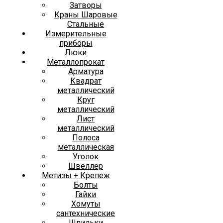
Затворы
Краны Шаровые
Стальные
Измерительные
приборы
Люки
Металлопрокат
Арматура
Квадрат
металлический
Круг
металлический
Лист
металлический
Полоса
металлическая
Уголок
Швеллер
Метизы + Крепеж
Болты
Гайки
Хомуты
сантехнические
Шпильки