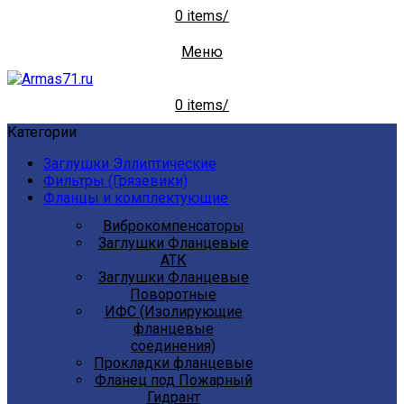
0
items
/
Меню
0
items
/
Категории
Заглушки Эллиптические
Фильтры (Грязевики)
Фланцы и комплектующие
Виброкомпенсаторы
Заглушки Фланцевые
АТК
Заглушки Фланцевые
Поворотные
ИФС (Изолирующие
фланцевые
соединения)
Прокладки фланцевые
Фланец под Пожарный
Гидрант