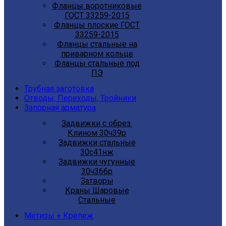
Фланцы воротниковые
ГОСТ 33259-2015
Фланцы плоские ГОСТ
33259-2015
Фланцы стальные на
приварном кольце
Фланцы стальные под
ПЭ
Трубная заготовка
Отводы, Переходы, Тройники
Запорная арматура
Задвижки с обрез.
Клином 30ч39р
Задвижки стальные
30с41нж
Задвижки чугунные
30ч36бр
Затворы
Краны Шаровые
Стальные
Метизы + Крепеж