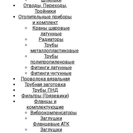
Отводы, Переходы,
Тройники
Отопительные приборы
и комплект
Краны шаровые
латунные
Радиаторы
Трубы
металлопластиковые
Трубы
полипропиленовые
Фитинги латунные
Фитинги чугунные
Проволока вязальная
Трубная заготовка
Трубы ПНД
Фильтры (Грязевики)
Фланцы и
комплектующие
Виброкомпенсаторы
Заглушки
Фланцевые АТК
Заглушки