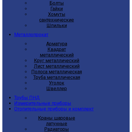
Болты
Гайки
Хомуты
сантехнические
Шпильки
Металлопрокат
Арматура
Квадрат
металлический
Круг металлический
Лист металлический
Полоса металлическая
Труба металлическая
Уголок
Швеллер
Трубы ПНД
Измерительные приборы
Отопительные приборы и комплект
Краны шаровые
латунные
Радиаторы