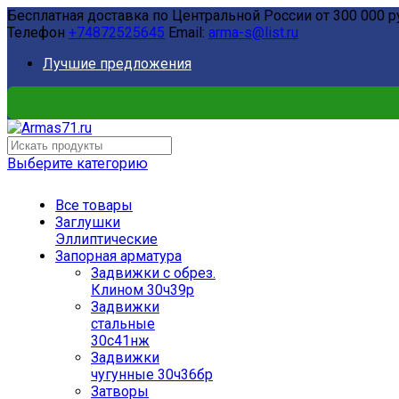
Бесплатная доставка по Центральной России от 300 000 р
Телефон
+74872525645
Email:
arma-s@list.ru
Лучшие предложения
Выберите категорию
Все товары
Заглушки
Эллиптические
Запорная арматура
Задвижки с обрез.
Клином 30ч39р
Задвижки
стальные
30с41нж
Задвижки
чугунные 30ч36бр
Затворы