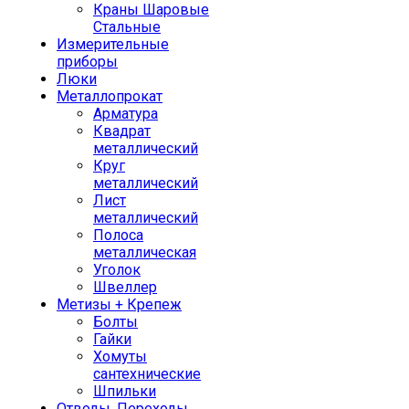
Краны Шаровые
Стальные
Измерительные
приборы
Люки
Металлопрокат
Арматура
Квадрат
металлический
Круг
металлический
Лист
металлический
Полоса
металлическая
Уголок
Швеллер
Метизы + Крепеж
Болты
Гайки
Хомуты
сантехнические
Шпильки
Отводы, Переходы,