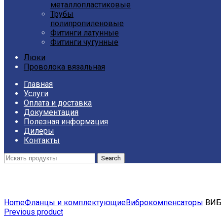
металлопластиковые
Трубы
полипропиленовые
Фитинги латунные
Фитинги чугунные
Люки
Проволока вязальная
Главная
Услуги
Оплата и доставка
Документация
Полезная информация
Дилеры
Контакты
Search
Click to enlarge
Home
Фланцы и комплектующие
Виброкомпенсаторы
ВИБ
Previous product