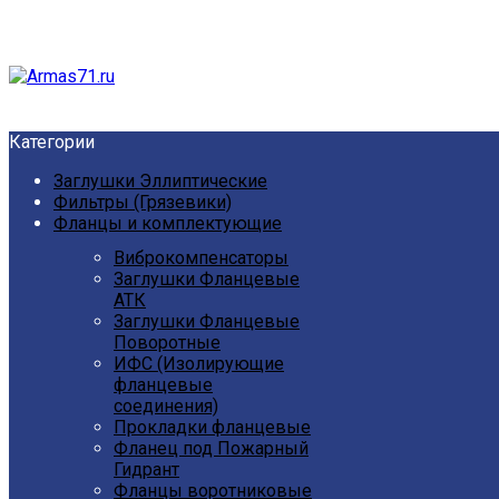
Категории
Заглушки Эллиптические
Фильтры (Грязевики)
Фланцы и комплектующие
Виброкомпенсаторы
Заглушки Фланцевые
АТК
Заглушки Фланцевые
Поворотные
ИФС (Изолирующие
фланцевые
соединения)
Прокладки фланцевые
Фланец под Пожарный
Гидрант
Фланцы воротниковые