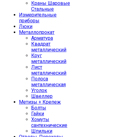
Краны Шаровые
Стальные
Измерительные
приборы
Люки
Металлопрокат
Арматура
Квадрат
металлический
Круг
металлический
Лист
металлический
Полоса
металлическая
Уголок
Швеллер
Метизы + Крепеж
Болты
Гайки
Хомуты
сантехнические
Шпильки
Отводы, Переходы,