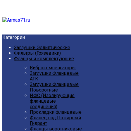
Категории
Заглушки Эллиптические
Фильтры (Грязевики)
Фланцы и комплектующие
Виброкомпенсаторы
Заглушки Фланцевые
АТК
Заглушки Фланцевые
Поворотные
ИФС (Изолирующие
фланцевые
соединения)
Прокладки фланцевые
Фланец под Пожарный
Гидрант
Фланцы воротниковые