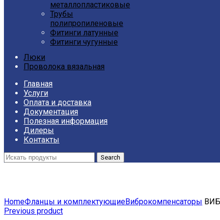
металлопластиковые
Трубы
полипропиленовые
Фитинги латунные
Фитинги чугунные
Люки
Проволока вязальная
Главная
Услуги
Оплата и доставка
Документация
Полезная информация
Дилеры
Контакты
Search
Click to enlarge
Home
Фланцы и комплектующие
Виброкомпенсаторы
ВИБ
Previous product