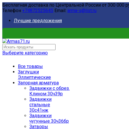
Бесплатная доставка по Центральной России от 300 000 р
Телефон
+74872525645
Email:
arma-s@list.ru
Лучшие предложения
Выберите категорию
Все товары
Заглушки
Эллиптические
Запорная арматура
Задвижки с обрез.
Клином 30ч39р
Задвижки
стальные
30с41нж
Задвижки
чугунные 30ч36бр
Затворы