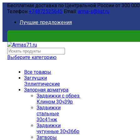
Бесплатная доставка по Центральной России от 300 000
Телефон
+74872525645
Email:
arma-s@list.ru
Лучшие предложения
Выберите категорию
Все товары
Заглушки
Эллиптические
Запорная арматура
Задвижки с обрез.
Клином 30ч39р
Задвижки
стальные
30с41нж
Задвижки
чугунные 30ч36бр
Затворы