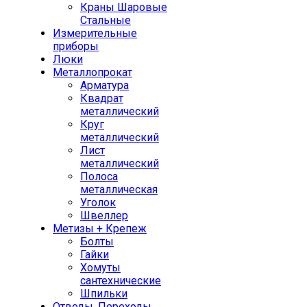
Краны Шаровые
Стальные
Измерительные
приборы
Люки
Металлопрокат
Арматура
Квадрат
металлический
Круг
металлический
Лист
металлический
Полоса
металлическая
Уголок
Швеллер
Метизы + Крепеж
Болты
Гайки
Хомуты
сантехнические
Шпильки
Отводы, Переходы,