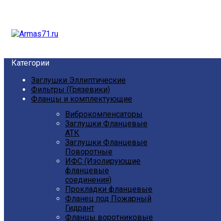
Категории
Заглушки Эллиптические
Фильтры (Грязевики)
Фланцы и комплектующие
Виброкомпенсаторы
Заглушки Фланцевые
АТК
Заглушки Фланцевые
Поворотные
ИФС (Изолирующие
фланцевые
соединения)
Прокладки фланцевые
Фланец под Пожарный
Гидрант
Фланцы воротниковые