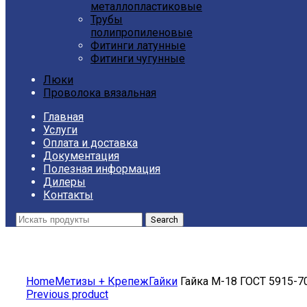
металлопластиковые
Трубы
полипропиленовые
Фитинги латунные
Фитинги чугунные
Люки
Проволока вязальная
Главная
Услуги
Оплата и доставка
Документация
Полезная информация
Дилеры
Контакты
Search
Click to enlarge
Home
Метизы + Крепеж
Гайки
Гайка М-18 ГОСТ 5915-7
Previous product