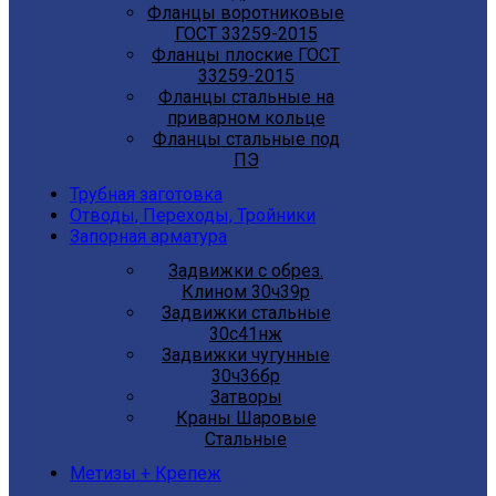
Фланцы воротниковые
ГОСТ 33259-2015
Фланцы плоские ГОСТ
33259-2015
Фланцы стальные на
приварном кольце
Фланцы стальные под
ПЭ
Трубная заготовка
Отводы, Переходы, Тройники
Запорная арматура
Задвижки с обрез.
Клином 30ч39р
Задвижки стальные
30с41нж
Задвижки чугунные
30ч36бр
Затворы
Краны Шаровые
Стальные
Метизы + Крепеж