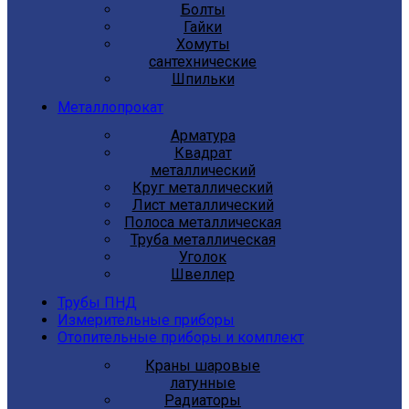
Болты
Гайки
Хомуты
сантехнические
Шпильки
Металлопрокат
Арматура
Квадрат
металлический
Круг металлический
Лист металлический
Полоса металлическая
Труба металлическая
Уголок
Швеллер
Трубы ПНД
Измерительные приборы
Отопительные приборы и комплект
Краны шаровые
латунные
Радиаторы