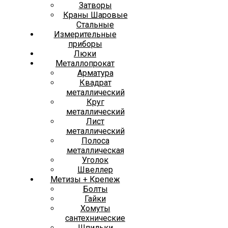
Затворы
Краны Шаровые
Стальные
Измерительные
приборы
Люки
Металлопрокат
Арматура
Квадрат
металлический
Круг
металлический
Лист
металлический
Полоса
металлическая
Уголок
Швеллер
Метизы + Крепеж
Болты
Гайки
Хомуты
сантехнические
Шпильки