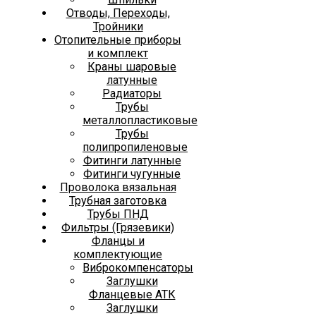
Отводы, Переходы,
Тройники
Отопительные приборы
и комплект
Краны шаровые
латунные
Радиаторы
Трубы
металлопластиковые
Трубы
полипропиленовые
Фитинги латунные
Фитинги чугунные
Проволока вязальная
Трубная заготовка
Трубы ПНД
Фильтры (Грязевики)
Фланцы и
комплектующие
Виброкомпенсаторы
Заглушки
Фланцевые АТК
Заглушки