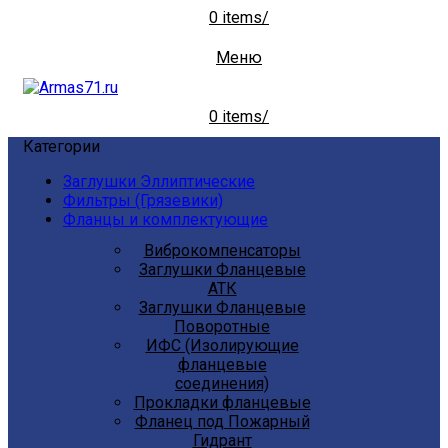
0
items
/
Меню
0
items
/
Категории
Заглушки Эллиптические
Фильтры (Грязевики)
Фланцы и комплектующие
Виброкомпенсаторы
Заглушки Фланцевые
АТК
Заглушки Фланцевые
Поворотные
ИФС (Изолирующие
фланцевые
соединения)
Прокладки фланцевые
Фланец под Пожарный
Гидрант