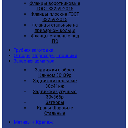
Фланцы воротниковые
ГОСТ 33259-2015
Фланцы плоские ГОСТ
33259-2015
Фланцы стальные на
приварном кольце
Фланцы стальные под
ПЭ
Трубная заготовка
Отводы, Переходы, Тройники
Запорная арматура
Задвижки с обрез.
Клином 30ч39р
Задвижки стальные
30с41нж
Задвижки чугунные
30ч36бр
Затворы
Краны Шаровые
Стальные
Метизы + Крепеж