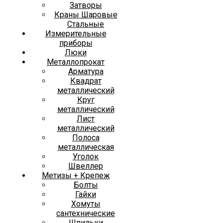
Затворы
Краны Шаровые
Стальные
Измерительные
приборы
Люки
Металлопрокат
Арматура
Квадрат
металлический
Круг
металлический
Лист
металлический
Полоса
металлическая
Уголок
Швеллер
Метизы + Крепеж
Болты
Гайки
Хомуты
сантехнические
Шпильки