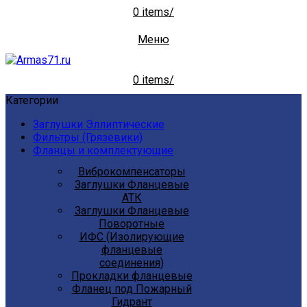
0
items
/
Меню
0
items
/
Категории
Заглушки Эллиптические
Фильтры (Грязевики)
Фланцы и комплектующие
Виброкомпенсаторы
Заглушки Фланцевые
АТК
Заглушки Фланцевые
Поворотные
ИФС (Изолирующие
фланцевые
соединения)
Прокладки фланцевые
Фланец под Пожарный
Гидрант