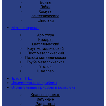
Болты
Гайки
Хомуты
сантехнические
Шпильки
Металлопрокат
Арматура
Квадрат
металлический
Круг металлический
Лист металлический
Полоса металлическая
Труба металлическая
Уголок
Швеллер
Трубы ПНД
Измерительные приборы
Отопительные приборы и комплект
Краны шаровые
латунные
Радиаторы