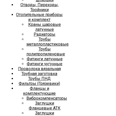
Отводы, Переходы,
Тройники
Отопительные приборы
и комплект
Краны шаровые
латунные
Радиаторы
Трубы
металлопластиковые
Трубы
полипропиленовые
Фитинги латунные
Фитинги чугунные
Проволока вязальная
Трубная заготовка
Трубы ПНД
Фильтры (Грязевики)
Фланцы и
комплектующие
Виброкомпенсаторы
Заглушки
Фланцевые АТК
Заглушки