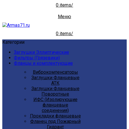
0
items
/
Меню
0
items
/
Категории
Заглушки Эллиптические
Фильтры (Грязевики)
Фланцы и комплектующие
Виброкомпенсаторы
Заглушки Фланцевые
АТК
Заглушки Фланцевые
Поворотные
ИФС (Изолирующие
фланцевые
соединения)
Прокладки фланцевые
Фланец под Пожарный
Гидрант