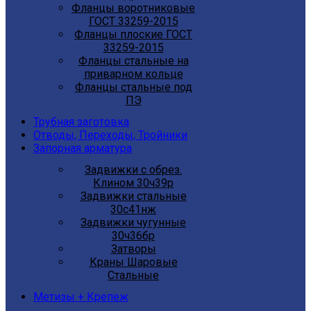
Фланцы воротниковые
ГОСТ 33259-2015
Фланцы плоские ГОСТ
33259-2015
Фланцы стальные на
приварном кольце
Фланцы стальные под
ПЭ
Трубная заготовка
Отводы, Переходы, Тройники
Запорная арматура
Задвижки с обрез.
Клином 30ч39р
Задвижки стальные
30с41нж
Задвижки чугунные
30ч36бр
Затворы
Краны Шаровые
Стальные
Метизы + Крепеж