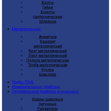
Болты
Гайки
Хомуты
сантехнические
Шпильки
Металлопрокат
Арматура
Квадрат
металлический
Круг металлический
Лист металлический
Полоса металлическая
Труба металлическая
Уголок
Швеллер
Трубы ПНД
Измерительные приборы
Отопительные приборы и комплект
Краны шаровые
латунные
Радиаторы