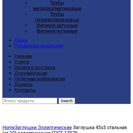
Трубы
металлопластиковые
Трубы
полипропиленовые
Фитинги латунные
Фитинги чугунные
Люки
Проволока вязальная
Главная
Услуги
Оплата и доставка
Документация
Полезная информация
Дилеры
Контакты
Search
Click to enlarge
Home
Заглушки Эллиптические
Заглушка 45х3 стальная