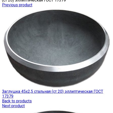
(ст 20) эллиптическая ГОСТ 17379
Previous product
Заглушка 45х2,5 стальная (ст 20) эллиптическая ГОСТ
17379
Back to products
Next product