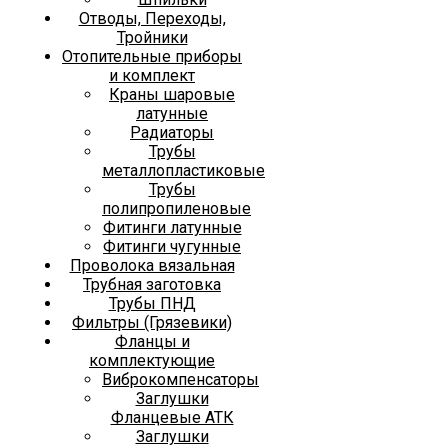
Отводы, Переходы,
Тройники
Отопительные приборы
и комплект
Краны шаровые
латунные
Радиаторы
Трубы
металлопластиковые
Трубы
полипропиленовые
Фитинги латунные
Фитинги чугунные
Проволока вязальная
Трубная заготовка
Трубы ПНД
Фильтры (Грязевики)
Фланцы и
комплектующие
Виброкомпенсаторы
Заглушки
Фланцевые АТК
Заглушки