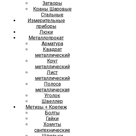
Затворы
Краны Шаровые
Стальные
Измерительные
приборы
Люки
Металлопрокат
Арматура
Квадрат
металлический
Круг
металлический
Лист
металлический
Полоса
металлическая
Уголок
Швеллер
Метизы + Крепеж
Болты
Гайки
Хомуты
сантехнические
Шпильки