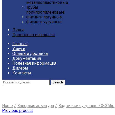
металлопластиковые
Трубы
полипропиленовые
Фитинги латунные
Фитинги чугунные
Люки
Проволока вязальная
Главная
Услуги
Оплата и доставка
Документация
Полезная информация
Дилеры
Контакты
Search
Click to enlarge
Home
Запорная арматура
Задвижки чугунные 30ч36бр
Previous product