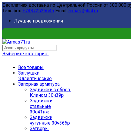
Бесплатная доставка по Центральной России от 300 000 р
Телефон
+74872525645
Email:
arma-s@list.ru
Лучшие предложения
Выберите категорию
Все товары
Заглушки
Эллиптические
Запорная арматура
Задвижки с обрез.
Клином 30ч39р
Задвижки
стальные
30с41нж
Задвижки
чугунные 30ч36бр
Затворы