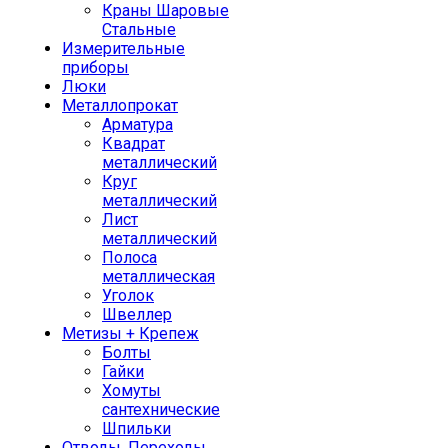
Краны Шаровые
Стальные
Измерительные
приборы
Люки
Металлопрокат
Арматура
Квадрат
металлический
Круг
металлический
Лист
металлический
Полоса
металлическая
Уголок
Швеллер
Метизы + Крепеж
Болты
Гайки
Хомуты
сантехнические
Шпильки
Отводы, Переходы,