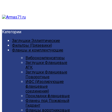
Категории
Заглушки Эллиптические
Фильтры (Грязевики)
Фланцы и комплектующие
Виброкомпенсаторы
Заглушки Фланцевые
АТК
Заглушки Фланцевые
Поворотные
ИФС (Изолирующие
фланцевые
соединения)
Прокладки фланцевые
Фланец под Пожарный
Гидрант
Фланцы воротниковые