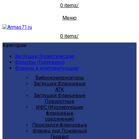
0
items
/
Меню
0
items
/
Категории
Заглушки Эллиптические
Фильтры (Грязевики)
Фланцы и комплектующие
Виброкомпенсаторы
Заглушки Фланцевые
АТК
Заглушки Фланцевые
Поворотные
ИФС (Изолирующие
фланцевые
соединения)
Прокладки фланцевые
Фланец под Пожарный
Гидрант