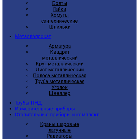
Болты
Гайки
Хомуты
сантехнические
Шпильки
Металлопрокат
Арматура
Квадрат
металлический
Круг металлический
Лист металлический
Полоса металлическая
Труба металлическая
Уголок
Швеллер
Трубы ПНД
Измерительные приборы
Отопительные приборы и комплект
Краны шаровые
латунные
Радиаторы