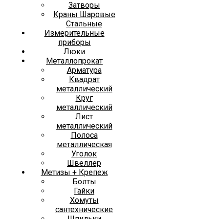
Затворы
Краны Шаровые
Стальные
Измерительные
приборы
Люки
Металлопрокат
Арматура
Квадрат
металлический
Круг
металлический
Лист
металлический
Полоса
металлическая
Уголок
Швеллер
Метизы + Крепеж
Болты
Гайки
Хомуты
сантехнические
Шпильки