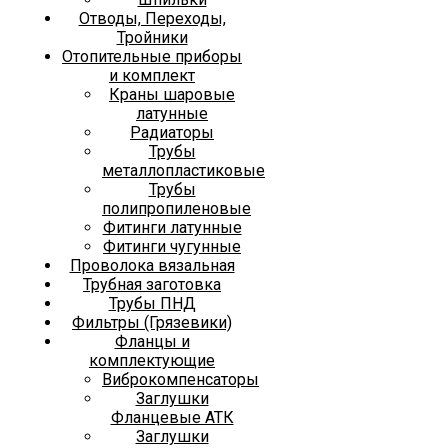
Отводы, Переходы,
Тройники
Отопительные приборы
и комплект
Краны шаровые
латунные
Радиаторы
Трубы
металлопластиковые
Трубы
полипропиленовые
Фитинги латунные
Фитинги чугунные
Проволока вязальная
Трубная заготовка
Трубы ПНД
Фильтры (Грязевики)
Фланцы и
комплектующие
Виброкомпенсаторы
Заглушки
Фланцевые АТК
Заглушки