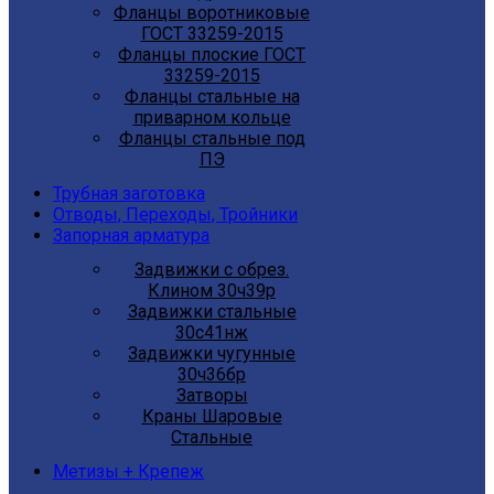
Фланцы воротниковые
ГОСТ 33259-2015
Фланцы плоские ГОСТ
33259-2015
Фланцы стальные на
приварном кольце
Фланцы стальные под
ПЭ
Трубная заготовка
Отводы, Переходы, Тройники
Запорная арматура
Задвижки с обрез.
Клином 30ч39р
Задвижки стальные
30с41нж
Задвижки чугунные
30ч36бр
Затворы
Краны Шаровые
Стальные
Метизы + Крепеж