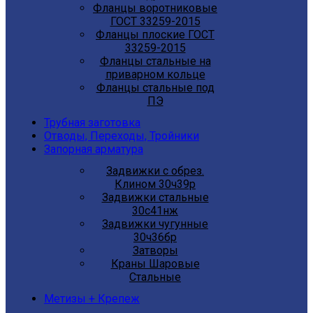
Фланцы воротниковые
ГОСТ 33259-2015
Фланцы плоские ГОСТ
33259-2015
Фланцы стальные на
приварном кольце
Фланцы стальные под
ПЭ
Трубная заготовка
Отводы, Переходы, Тройники
Запорная арматура
Задвижки с обрез.
Клином 30ч39р
Задвижки стальные
30с41нж
Задвижки чугунные
30ч36бр
Затворы
Краны Шаровые
Стальные
Метизы + Крепеж