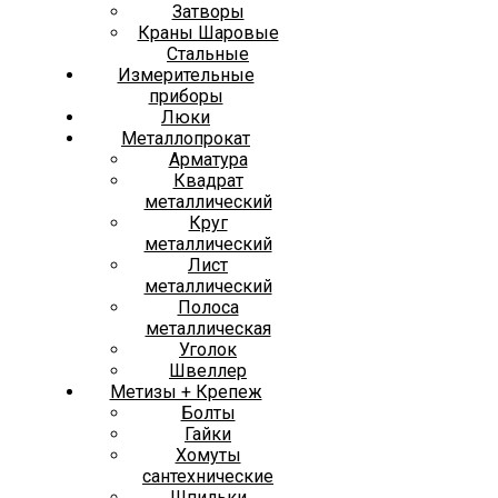
Затворы
Краны Шаровые
Стальные
Измерительные
приборы
Люки
Металлопрокат
Арматура
Квадрат
металлический
Круг
металлический
Лист
металлический
Полоса
металлическая
Уголок
Швеллер
Метизы + Крепеж
Болты
Гайки
Хомуты
сантехнические
Шпильки