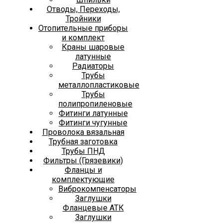
Отводы, Переходы,
Тройники
Отопительные приборы
и комплект
Краны шаровые
латунные
Радиаторы
Трубы
металлопластиковые
Трубы
полипропиленовые
Фитинги латунные
Фитинги чугунные
Проволока вязальная
Трубная заготовка
Трубы ПНД
Фильтры (Грязевики)
Фланцы и
комплектующие
Виброкомпенсаторы
Заглушки
Фланцевые АТК
Заглушки