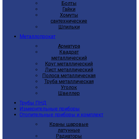
Болты
Гайки
Хомуты
сантехнические
Шпильки
Металлопрокат
Арматура
Квадрат
металлический
Круг металлический
Лист металлический
Полоса металлическая
Труба металлическая
Уголок
Швеллер
Трубы ПНД
Измерительные приборы
Отопительные приборы и комплект
Краны шаровые
латунные
Радиаторы