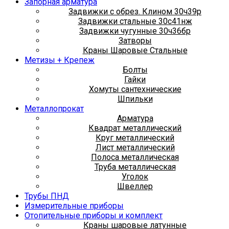
Запорная арматура
Задвижки с обрез. Клином 30ч39р
Задвижки стальные 30с41нж
Задвижки чугунные 30ч36бр
Затворы
Краны Шаровые Стальные
Метизы + Крепеж
Болты
Гайки
Хомуты сантехнические
Шпильки
Металлопрокат
Арматура
Квадрат металлический
Круг металлический
Лист металлический
Полоса металлическая
Труба металлическая
Уголок
Швеллер
Трубы ПНД
Измерительные приборы
Отопительные приборы и комплект
Краны шаровые латунные