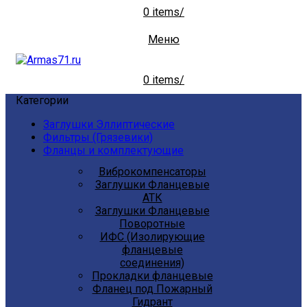
0
items
/
Меню
0
items
/
Категории
Заглушки Эллиптические
Фильтры (Грязевики)
Фланцы и комплектующие
Виброкомпенсаторы
Заглушки Фланцевые
АТК
Заглушки Фланцевые
Поворотные
ИФС (Изолирующие
фланцевые
соединения)
Прокладки фланцевые
Фланец под Пожарный
Гидрант