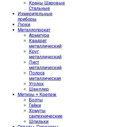
Краны Шаровые
Стальные
Измерительные
приборы
Люки
Металлопрокат
Арматура
Квадрат
металлический
Круг
металлический
Лист
металлический
Полоса
металлическая
Уголок
Швеллер
Метизы + Крепеж
Болты
Гайки
Хомуты
сантехнические
Шпильки
Отводы, Переходы,