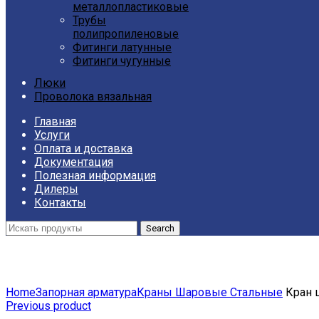
металлопластиковые
Трубы
полипропиленовые
Фитинги латунные
Фитинги чугунные
Люки
Проволока вязальная
Главная
Услуги
Оплата и доставка
Документация
Полезная информация
Дилеры
Контакты
Search
Click to enlarge
Home
Запорная арматура
Краны Шаровые Стальные
Кран 
Previous product