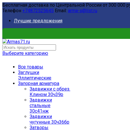
Бесплатная доставка по Центральной России от 300 000 р
Телефон
+74872525645
Email:
arma-s@list.ru
Лучшие предложения
Выберите категорию
Все товары
Заглушки
Эллиптические
Запорная арматура
Задвижки с обрез.
Клином 30ч39р
Задвижки
стальные
30с41нж
Задвижки
чугунные 30ч36бр
Затворы