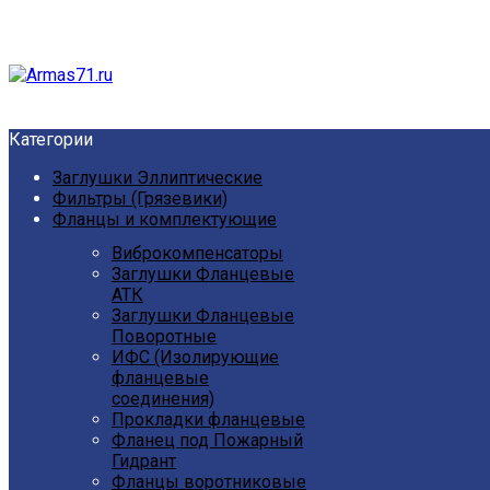
Категории
Заглушки Эллиптические
Фильтры (Грязевики)
Фланцы и комплектующие
Виброкомпенсаторы
Заглушки Фланцевые
АТК
Заглушки Фланцевые
Поворотные
ИФС (Изолирующие
фланцевые
соединения)
Прокладки фланцевые
Фланец под Пожарный
Гидрант
Фланцы воротниковые