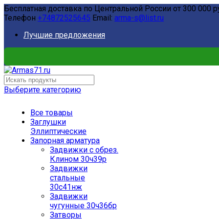
Бесплатная доставка по Центральной России от 300 000 р
Телефон
+74872525645
Email:
arma-s@list.ru
Лучшие предложения
Выберите категорию
Все товары
Заглушки
Эллиптические
Запорная арматура
Задвижки с обрез.
Клином 30ч39р
Задвижки
стальные
30с41нж
Задвижки
чугунные 30ч36бр
Затворы