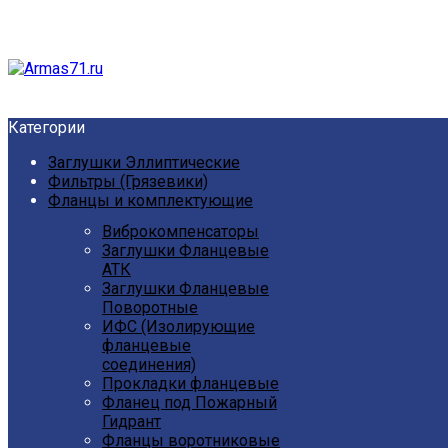
Категории
Заглушки Эллиптические
Фильтры (Грязевики)
Фланцы и комплектующие
Виброкомпенсаторы
Заглушки Фланцевые
АТК
Заглушки Фланцевые
Поворотные
ИФС (Изолирующие
фланцевые
соединения)
Прокладки фланцевые
Фланец под Пожарный
Гидрант
Фланцы воротниковые