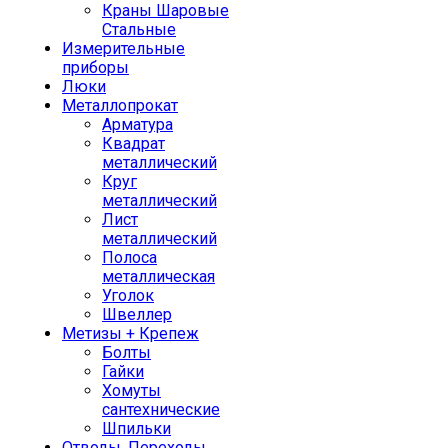
Краны Шаровые
Стальные
Измерительные
приборы
Люки
Металлопрокат
Арматура
Квадрат
металлический
Круг
металлический
Лист
металлический
Полоса
металлическая
Уголок
Швеллер
Метизы + Крепеж
Болты
Гайки
Хомуты
сантехнические
Шпильки
Отводы, Переходы,