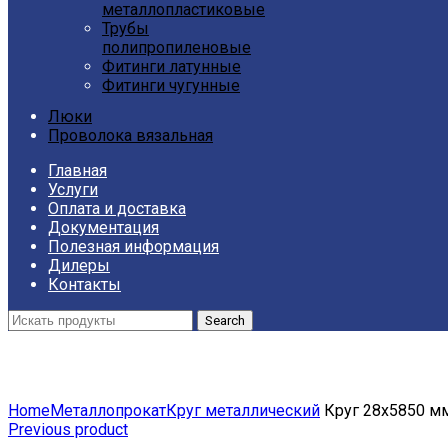
металлопластиковые
Трубы
полипропиленовые
Фитинги латунные
Фитинги чугунные
Люки
Проволока вязальная
Главная
Услуги
Оплата и доставка
Документация
Полезная информация
Дилеры
Контакты
Search
Click to enlarge
Home
Металлопрокат
Круг металлический
Круг 28х5850 мм
Previous product