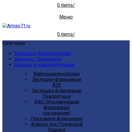
0
items
/
Меню
0
items
/
Категории
Заглушки Эллиптические
Фильтры (Грязевики)
Фланцы и комплектующие
Виброкомпенсаторы
Заглушки Фланцевые
АТК
Заглушки Фланцевые
Поворотные
ИФС (Изолирующие
фланцевые
соединения)
Прокладки фланцевые
Фланец под Пожарный
Гидрант