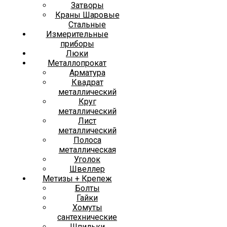
Затворы
Краны Шаровые
Стальные
Измерительные
приборы
Люки
Металлопрокат
Арматура
Квадрат
металлический
Круг
металлический
Лист
металлический
Полоса
металлическая
Уголок
Швеллер
Метизы + Крепеж
Болты
Гайки
Хомуты
сантехнические
Шпильки