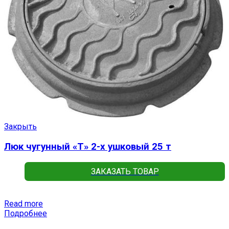
Закрыть
Люк чугунный «Т» 2-х ушковый 25 т
ЗАКАЗАТЬ ТОВАР
Read more
Подробнее