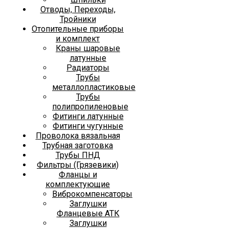
Отводы, Переходы,
Тройники
Отопительные приборы
и комплект
Краны шаровые
латунные
Радиаторы
Трубы
металлопластиковые
Трубы
полипропиленовые
Фитинги латунные
Фитинги чугунные
Проволока вязальная
Трубная заготовка
Трубы ПНД
Фильтры (Грязевики)
Фланцы и
комплектующие
Виброкомпенсаторы
Заглушки
Фланцевые АТК
Заглушки