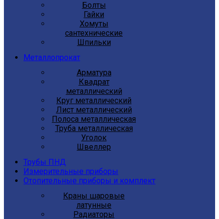
Болты
Гайки
Хомуты
сантехнические
Шпильки
Металлопрокат
Арматура
Квадрат
металлический
Круг металлический
Лист металлический
Полоса металлическая
Труба металлическая
Уголок
Швеллер
Трубы ПНД
Измерительные приборы
Отопительные приборы и комплект
Краны шаровые
латунные
Радиаторы