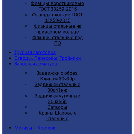
Фланцы воротниковые
ГОСТ 33259-2015
Фланцы плоские ГОСТ
33259-2015
Фланцы стальные на
приварном кольце
Фланцы стальные под
ПЭ
Трубная заготовка
Отводы, Переходы, Тройники
Запорная арматура
Задвижки с обрез.
Клином 30ч39р
Задвижки стальные
30с41нж
Задвижки чугунные
30ч36бр
Затворы
Краны Шаровые
Стальные
Метизы + Крепеж