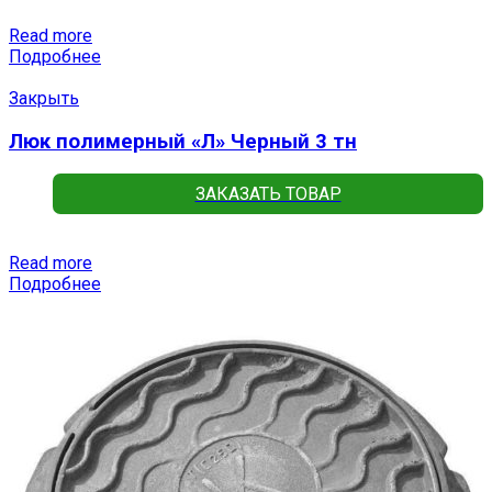
Read more
Подробнее
Закрыть
Люк полимерный «Л» Черный 3 тн
ЗАКАЗАТЬ ТОВАР
Read more
Подробнее