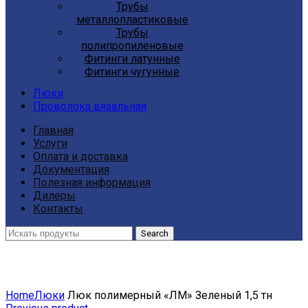
Трубы
металлопластиковые
Трубы
полипропиленовые
Фитинги латунные
Фитинги чугунные
Люки
Проволока вязальная
Главная
Услуги
Оплата и доставка
Документация
Полезная информация
Дилеры
Контакты
Search
Click to enlarge
Home
Люки
Люк полимерный «ЛМ» Зеленый 1,5 тн