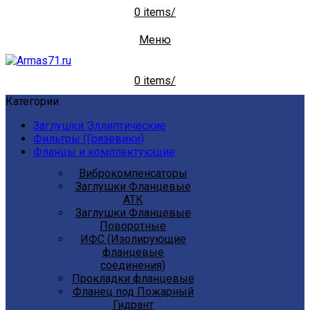
0
items
/
Меню
0
items
/
Категории
Заглушки Эллиптические
Фильтры (Грязевики)
Фланцы и комплектующие
Виброкомпенсаторы
Заглушки Фланцевые
АТК
Заглушки Фланцевые
Поворотные
ИФС (Изолирующие
фланцевые
соединения)
Прокладки фланцевые
Фланец под Пожарный
Гидрант