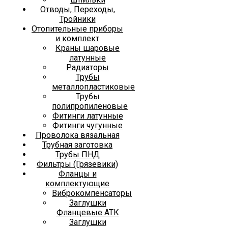
Отводы, Переходы,
Тройники
Отопительные приборы
и комплект
Краны шаровые
латунные
Радиаторы
Трубы
металлопластиковые
Трубы
полипропиленовые
Фитинги латунные
Фитинги чугунные
Проволока вязальная
Трубная заготовка
Трубы ПНД
Фильтры (Грязевики)
Фланцы и
комплектующие
Виброкомпенсаторы
Заглушки
Фланцевые АТК
Заглушки