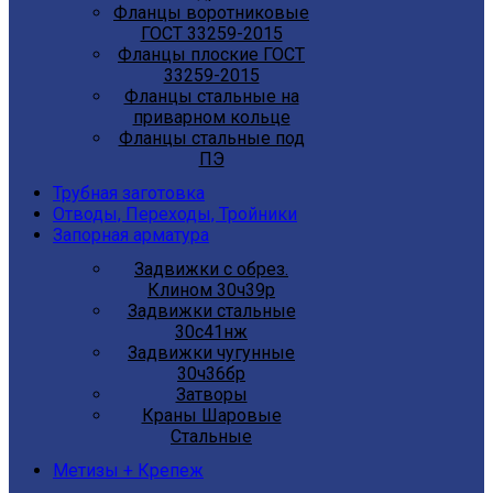
Фланцы воротниковые
ГОСТ 33259-2015
Фланцы плоские ГОСТ
33259-2015
Фланцы стальные на
приварном кольце
Фланцы стальные под
ПЭ
Трубная заготовка
Отводы, Переходы, Тройники
Запорная арматура
Задвижки с обрез.
Клином 30ч39р
Задвижки стальные
30с41нж
Задвижки чугунные
30ч36бр
Затворы
Краны Шаровые
Стальные
Метизы + Крепеж