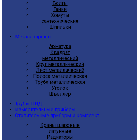
Болты
Гайки
Хомуты
сантехнические
Шпильки
Металлопрокат
Арматура
Квадрат
металлический
Круг металлический
Лист металлический
Полоса металлическая
Труба металлическая
Уголок
Швеллер
Трубы ПНД
Измерительные приборы
Отопительные приборы и комплект
Краны шаровые
латунные
Радиаторы