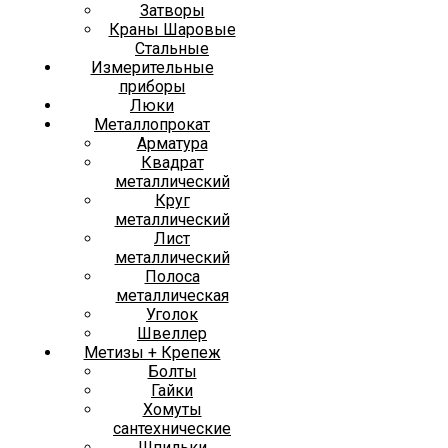
Затворы
Краны Шаровые
Стальные
Измерительные
приборы
Люки
Металлопрокат
Арматура
Квадрат
металлический
Круг
металлический
Лист
металлический
Полоса
металлическая
Уголок
Швеллер
Метизы + Крепеж
Болты
Гайки
Хомуты
сантехнические
Шпильки