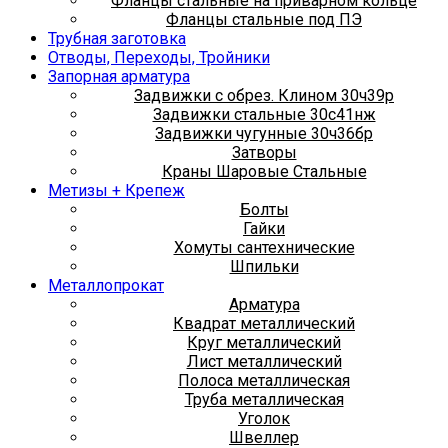
Фланцы стальные на приварном кольце
Фланцы стальные под ПЭ
Трубная заготовка
Отводы, Переходы, Тройники
Запорная арматура
Задвижки с обрез. Клином 30ч39р
Задвижки стальные 30с41нж
Задвижки чугунные 30ч36бр
Затворы
Краны Шаровые Стальные
Метизы + Крепеж
Болты
Гайки
Хомуты сантехнические
Шпильки
Металлопрокат
Арматура
Квадрат металлический
Круг металлический
Лист металлический
Полоса металлическая
Труба металлическая
Уголок
Швеллер