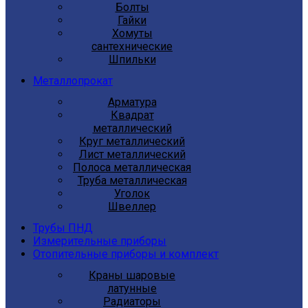
Болты
Гайки
Хомуты
сантехнические
Шпильки
Металлопрокат
Арматура
Квадрат
металлический
Круг металлический
Лист металлический
Полоса металлическая
Труба металлическая
Уголок
Швеллер
Трубы ПНД
Измерительные приборы
Отопительные приборы и комплект
Краны шаровые
латунные
Радиаторы