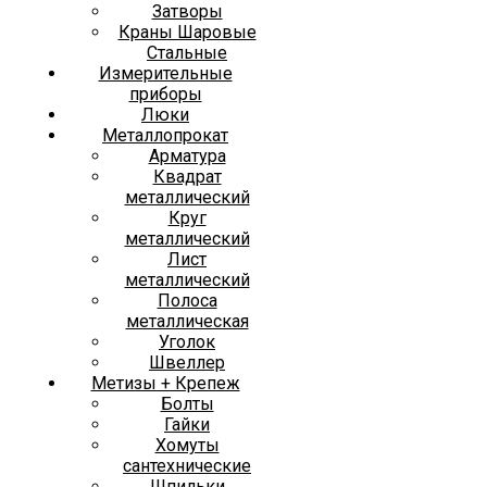
Затворы
Краны Шаровые
Стальные
Измерительные
приборы
Люки
Металлопрокат
Арматура
Квадрат
металлический
Круг
металлический
Лист
металлический
Полоса
металлическая
Уголок
Швеллер
Метизы + Крепеж
Болты
Гайки
Хомуты
сантехнические
Шпильки