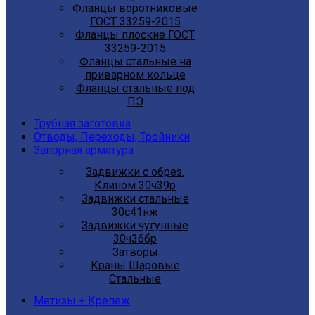
Фланцы воротниковые
ГОСТ 33259-2015
Фланцы плоские ГОСТ
33259-2015
Фланцы стальные на
приварном кольце
Фланцы стальные под
ПЭ
Трубная заготовка
Отводы, Переходы, Тройники
Запорная арматура
Задвижки с обрез.
Клином 30ч39р
Задвижки стальные
30с41нж
Задвижки чугунные
30ч36бр
Затворы
Краны Шаровые
Стальные
Метизы + Крепеж