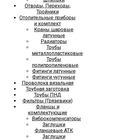
Отводы, Переходы,
Тройники
Отопительные приборы
и комплект
Краны шаровые
латунные
Радиаторы
Трубы
металлопластиковые
Трубы
полипропиленовые
Фитинги латунные
Фитинги чугунные
Проволока вязальная
Трубная заготовка
Трубы ПНД
Фильтры (Грязевики)
Фланцы и
комплектующие
Виброкомпенсаторы
Заглушки
Фланцевые АТК
Заглушки