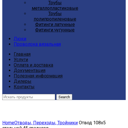
Трубы
металлопластиковые
Трубы
полипропиленовые
Фитинги латунные
Фитинги чугунные
Люки
Проволока вязальная
Главная
Услуги
Оплата и доставка
Документация
Полезная информация
Дилеры
Контакты
Search
Click to enlarge
Home
Отводы, Переходы, Тройники
Отвод 108х5