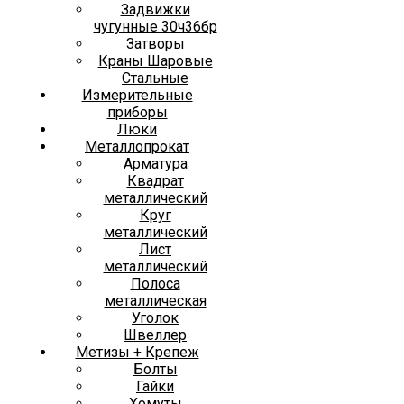
Задвижки
чугунные 30ч36бр
Затворы
Краны Шаровые
Стальные
Измерительные
приборы
Люки
Металлопрокат
Арматура
Квадрат
металлический
Круг
металлический
Лист
металлический
Полоса
металлическая
Уголок
Швеллер
Метизы + Крепеж
Болты
Гайки
Хомуты