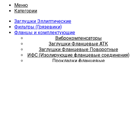
Меню
Категории
Заглушки Эллиптические
Фильтры (Грязевики)
Фланцы и комплектующие
Виброкомпенсаторы
Заглушки Фланцевые АТК
Заглушки Фланцевые Поворотные
ИФС (Изолирующие фланцевые соединения)
Прокладки фланцевые
Фланец под Пожарный Гидрант
Фланцы воротниковые ГОСТ 33259-2015
Фланцы плоские ГОСТ 33259-2015
Фланцы стальные на приварном кольце
Фланцы стальные под ПЭ
Трубная заготовка
Отводы, Переходы, Тройники
Запорная арматура
Задвижки с обрез. Клином 30ч39р
Задвижки стальные 30с41нж
Задвижки чугунные 30ч36бр
Затворы