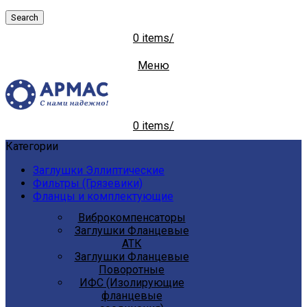
Search
0
items
/
Меню
0
items
/
Категории
Заглушки Эллиптические
Фильтры (Грязевики)
Фланцы и комплектующие
Виброкомпенсаторы
Заглушки Фланцевые
АТК
Заглушки Фланцевые
Поворотные
ИФС (Изолирующие
фланцевые