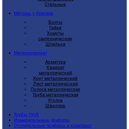
Стальные
Метизы + Крепеж
Болты
Гайки
Хомуты
сантехнические
Шпильки
Металлопрокат
Арматура
Квадрат
металлический
Круг металлический
Лист металлический
Полоса металлическая
Труба металлическая
Уголок
Швеллер
Трубы ПНД
Измерительные приборы
Отопительные приборы и комплект