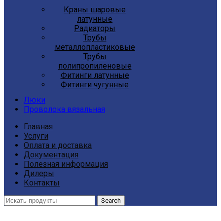
Краны шаровые
латунные
Радиаторы
Трубы
металлопластиковые
Трубы
полипропиленовые
Фитинги латунные
Фитинги чугунные
Люки
Проволока вязальная
Главная
Услуги
Оплата и доставка
Документация
Полезная информация
Дилеры
Контакты
Search