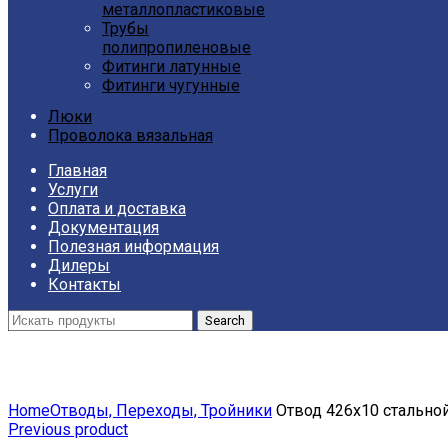
металлопластиковые
Трубы
полипропиленовые
Фитинги латунные
Фитинги чугунные
Люки
Проволока вязальная
Главная
Услуги
Оплата и доставка
Документация
Полезная информация
Дилеры
Контакты
Search
Click to enlarge
Home
Отводы, Переходы, Тройники
Отвод 426х10 стальной
Previous product