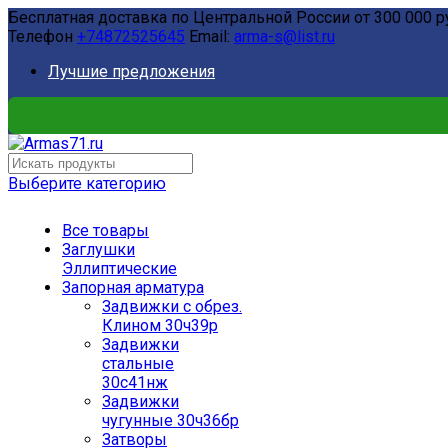
Бесплатная доставка по Центральной России от 300 000 р
Телефон
+74872525645
Email:
arma-s@list.ru
Лучшие предложения
Выберите категорию
Все товары
Заглушки
Эллиптические
Запорная арматура
Задвижки с обрез.
Клином 30ч39р
Задвижки
стальные
30с41нж
Задвижки
чугунные 30ч36бр
Затворы