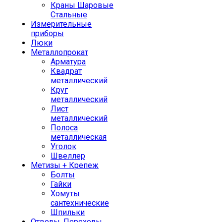
Краны Шаровые
Стальные
Измерительные
приборы
Люки
Металлопрокат
Арматура
Квадрат
металлический
Круг
металлический
Лист
металлический
Полоса
металлическая
Уголок
Швеллер
Метизы + Крепеж
Болты
Гайки
Хомуты
сантехнические
Шпильки
Отводы, Переходы,