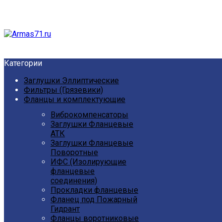
Категории
Заглушки Эллиптические
Фильтры (Грязевики)
Фланцы и комплектующие
Виброкомпенсаторы
Заглушки Фланцевые
АТК
Заглушки Фланцевые
Поворотные
ИФС (Изолирующие
фланцевые
соединения)
Прокладки фланцевые
Фланец под Пожарный
Гидрант
Фланцы воротниковые