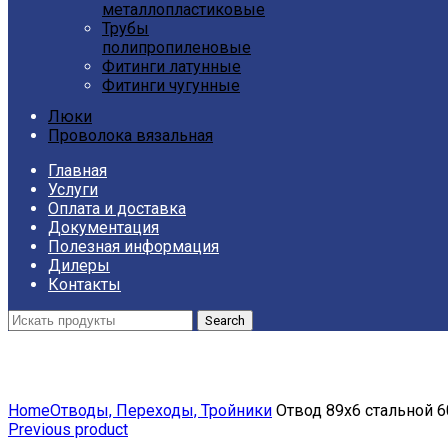
металлопластиковые
Трубы
полипропиленовые
Фитинги латунные
Фитинги чугунные
Люки
Проволока вязальная
Главная
Услуги
Оплата и доставка
Документация
Полезная информация
Дилеры
Контакты
Search
Click to enlarge
Home
Отводы, Переходы, Тройники
Отвод 89х6 стальной 6
Previous product