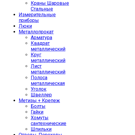
Краны Шаровые
Стальные
Измерительные
приборы
Люки
Металлопрокат
Арматура
Квадрат
металлический
Круг
металлический
Лист
металлический
Полоса
металлическая
Уголок
Швеллер
Метизы + Крепеж
Болты
Гайки
Хомуты
сантехнические
Шпильки
Отводы, Переходы,