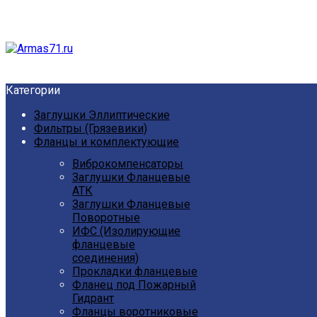
Категории
Заглушки Эллиптические
Фильтры (Грязевики)
Фланцы и комплектующие
Виброкомпенсаторы
Заглушки Фланцевые
АТК
Заглушки Фланцевые
Поворотные
ИФС (Изолирующие
фланцевые
соединения)
Прокладки фланцевые
Фланец под Пожарный
Гидрант
Фланцы воротниковые