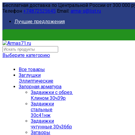
Бесплатная доставка по Центральной России от 300 000 р
Телефон
+74872525645
Email:
arma-s@list.ru
Лучшие предложения
Выберите категорию
Все товары
Заглушки
Эллиптические
Запорная арматура
Задвижки с обрез.
Клином 30ч39р
Задвижки
стальные
30с41нж
Задвижки
чугунные 30ч36бр
Затворы