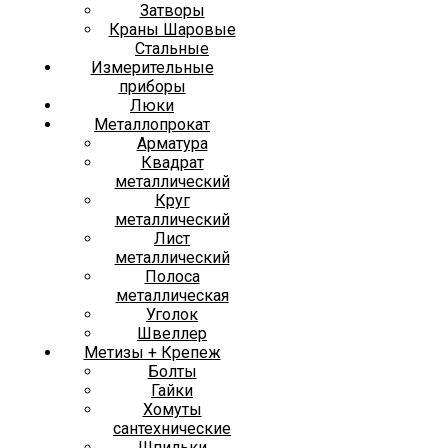
Затворы
Краны Шаровые
Стальные
Измерительные
приборы
Люки
Металлопрокат
Арматура
Квадрат
металлический
Круг
металлический
Лист
металлический
Полоса
металлическая
Уголок
Швеллер
Метизы + Крепеж
Болты
Гайки
Хомуты
сантехнические
Шпильки