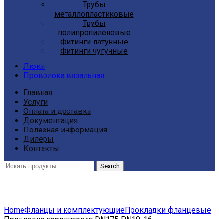
Трубы
металлопластиковые
Трубы
полипропиленовые
Фитинги латунные
Фитинги чугунные
Люки
Проволока вязальная
Главная
Услуги
Оплата и доставка
Документация
Полезная информация
Дилеры
Контакты
Search
Click to enlarge
Home
Фланцы и комплектующие
Прокладки фланцевые