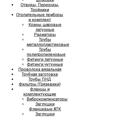
Отводы, Переходы,
Тройники
Отопительные приборы
и комплект
Краны шаровые
латунные
Радиаторы
Трубы
металлопластиковые
Трубы
полипропиленовые
Фитинги латунные
Фитинги чугунные
Проволока вязальная
Трубная заготовка
Трубы ПНД
Фильтры (Грязевики)
Фланцы и
комплектующие
Виброкомпенсаторы
Заглушки
Фланцевые АТК
Заглушки