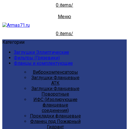
0
items
/
Меню
0
items
/
Категории
Заглушки Эллиптические
Фильтры (Грязевики)
Фланцы и комплектующие
Виброкомпенсаторы
Заглушки Фланцевые
АТК
Заглушки Фланцевые
Поворотные
ИФС (Изолирующие
фланцевые
соединения)
Прокладки фланцевые
Фланец под Пожарный
Гидрант