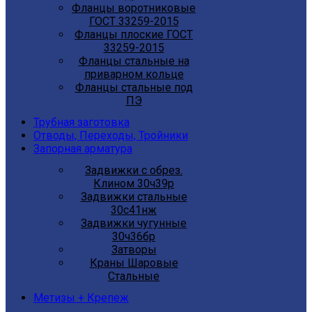
Фланцы воротниковые
ГОСТ 33259-2015
Фланцы плоские ГОСТ
33259-2015
Фланцы стальные на
приварном кольце
Фланцы стальные под
ПЭ
Трубная заготовка
Отводы, Переходы, Тройники
Запорная арматура
Задвижки с обрез.
Клином 30ч39р
Задвижки стальные
30с41нж
Задвижки чугунные
30ч36бр
Затворы
Краны Шаровые
Стальные
Метизы + Крепеж