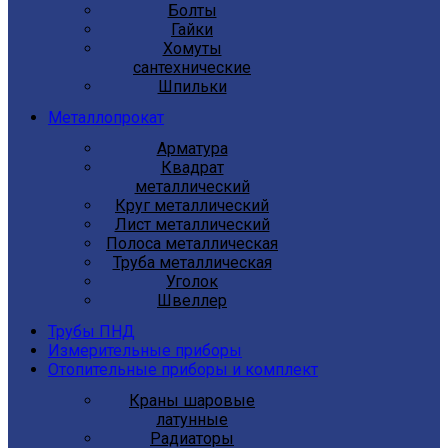
Болты
Гайки
Хомуты
сантехнические
Шпильки
Металлопрокат
Арматура
Квадрат
металлический
Круг металлический
Лист металлический
Полоса металлическая
Труба металлическая
Уголок
Швеллер
Трубы ПНД
Измерительные приборы
Отопительные приборы и комплект
Краны шаровые
латунные
Радиаторы