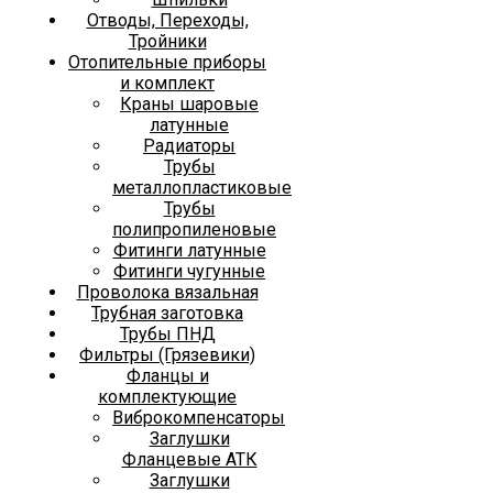
Отводы, Переходы,
Тройники
Отопительные приборы
и комплект
Краны шаровые
латунные
Радиаторы
Трубы
металлопластиковые
Трубы
полипропиленовые
Фитинги латунные
Фитинги чугунные
Проволока вязальная
Трубная заготовка
Трубы ПНД
Фильтры (Грязевики)
Фланцы и
комплектующие
Виброкомпенсаторы
Заглушки
Фланцевые АТК
Заглушки