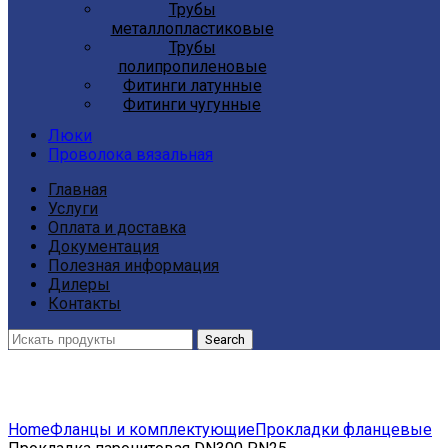
Трубы
металлопластиковые
Трубы
полипропиленовые
Фитинги латунные
Фитинги чугунные
Люки
Проволока вязальная
Главная
Услуги
Оплата и доставка
Документация
Полезная информация
Дилеры
Контакты
Search
Click to enlarge
Home
Фланцы и комплектующие
Прокладки фланцевые