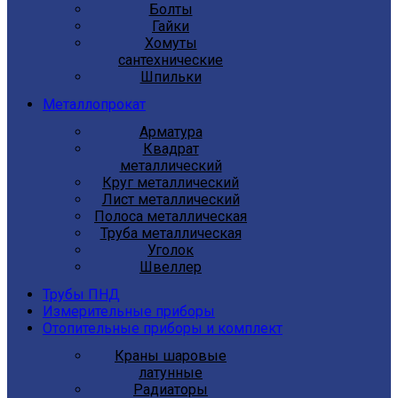
Болты
Гайки
Хомуты
сантехнические
Шпильки
Металлопрокат
Арматура
Квадрат
металлический
Круг металлический
Лист металлический
Полоса металлическая
Труба металлическая
Уголок
Швеллер
Трубы ПНД
Измерительные приборы
Отопительные приборы и комплект
Краны шаровые
латунные
Радиаторы