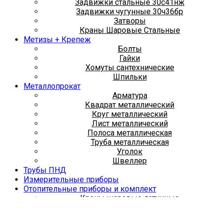
Задвижки стальные 30с41нж
Задвижки чугунные 30ч36бр
Затворы
Краны Шаровые Стальные
Метизы + Крепеж
Болты
Гайки
Хомуты сантехнические
Шпильки
Металлопрокат
Арматура
Квадрат металлический
Круг металлический
Лист металлический
Полоса металлическая
Труба металлическая
Уголок
Швеллер
Трубы ПНД
Измерительные приборы
Отопительные приборы и комплект
Краны шаровые латунные
Радиаторы
Трубы металлопластиковые