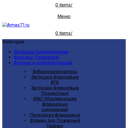
0
items
/
Меню
0
items
/
Категории
Заглушки Эллиптические
Фильтры (Грязевики)
Фланцы и комплектующие
Виброкомпенсаторы
Заглушки Фланцевые
АТК
Заглушки Фланцевые
Поворотные
ИФС (Изолирующие
фланцевые
соединения)
Прокладки фланцевые
Фланец под Пожарный
Гидрант