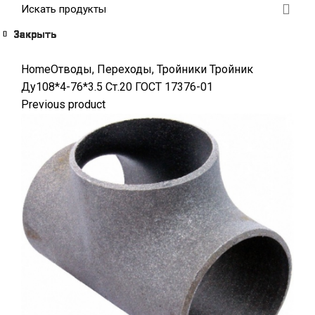
Закрыть
Закрыть
Закрыть
Закрыть
Закрыть
Закрыть
Закрыть
Закрыть
Click to enlarge
Home
Отводы, Переходы, Тройники
Тройник
Ду108*4-76*3.5 Ст.20 ГОСТ 17376-01
Previous product