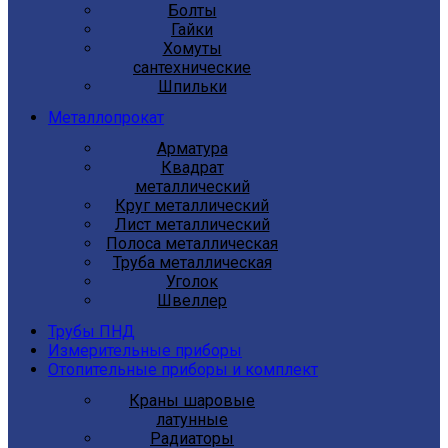
Болты
Гайки
Хомуты
сантехнические
Шпильки
Металлопрокат
Арматура
Квадрат
металлический
Круг металлический
Лист металлический
Полоса металлическая
Труба металлическая
Уголок
Швеллер
Трубы ПНД
Измерительные приборы
Отопительные приборы и комплект
Краны шаровые
латунные
Радиаторы