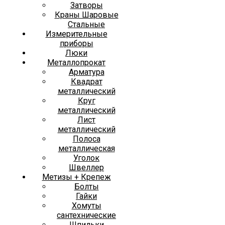
Затворы
Краны Шаровые
Стальные
Измерительные
приборы
Люки
Металлопрокат
Арматура
Квадрат
металлический
Круг
металлический
Лист
металлический
Полоса
металлическая
Уголок
Швеллер
Метизы + Крепеж
Болты
Гайки
Хомуты
сантехнические
Шпильки