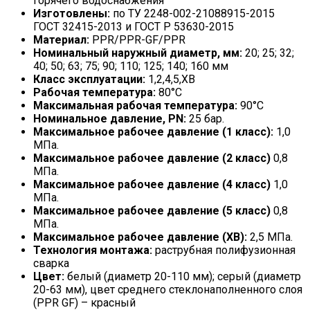
горячего водоснабжения
Изготовлены:
по ТУ 2248-002-21088915-2015
ГОСТ 32415-2013 и ГОСТ Р 53630-2015
Материал:
PPR/PPR-GF/PPR
Номинальный наружный диаметр, мм:
20; 25; 32;
40; 50; 63; 75; 90; 110; 125; 140; 160 мм
Класс эксплуатации:
1,2,4,5,ХВ
Рабочая температура:
80°С
Максимальная рабочая температура:
90°С
Номинальное давление, PN:
25 бар.
Максимальное рабочее давление (1 класс):
1,0
МПа.
Максимальное рабочее давление (2 класс)
0,8
МПа.
Максимальное рабочее давление (4 класс)
1,0
МПа.
Максимальное рабочее давление (5 класс)
0,8
МПа.
Максимальное рабочее давление (ХВ):
2,5 МПа.
Технология монтажа:
раструбная полифузионная
сварка
Цвет:
белый (диаметр 20-110 мм); серый (диаметр
20-63 мм), цвет среднего стеклонаполненного слоя
(PPR GF) – красный