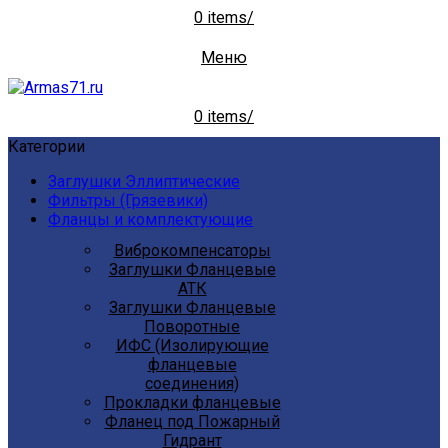
0
items
/
Меню
0
items
/
Категории
Заглушки Эллиптические
Фильтры (Грязевики)
Фланцы и комплектующие
Виброкомпенсаторы
Заглушки Фланцевые
АТК
Заглушки Фланцевые
Поворотные
ИФС (Изолирующие
фланцевые
соединения)
Прокладки фланцевые
Фланец под Пожарный
Гидрант