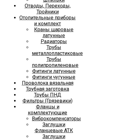
Отводы, Переходы,
Тройники
Отопительные приборы
и комплект
Краны шаровые
латунные
Радиаторы
Трубы
металлопластиковые
Трубы
полипропиленовые
Фитинги латунные
Фитинги чугунные
Проволока вязальная
Трубная заготовка
Трубы ПНД
Фильтры (Грязевики)
Фланцы и
комплектующие
Виброкомпенсаторы
Заглушки
Фланцевые АТК
Заглушки