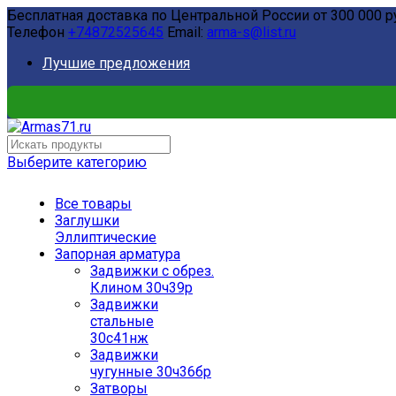
Бесплатная доставка по Центральной России от 300 000 р
Телефон
+74872525645
Email:
arma-s@list.ru
Лучшие предложения
Выберите категорию
Все товары
Заглушки
Эллиптические
Запорная арматура
Задвижки с обрез.
Клином 30ч39р
Задвижки
стальные
30с41нж
Задвижки
чугунные 30ч36бр
Затворы