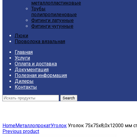
металлопластиковые
Трубы
полипропиленовые
Фитинги латунные
Фитинги чугунные
Люки
Проволока вязальная
Главная
Услуги
Оплата и доставка
Документация
Полезная информация
Дилеры
Контакты
Search
Click to enlarge
Home
Металлопрокат
Уголок
Уголок 75х75х8,0х12000 мм ст
Previous product