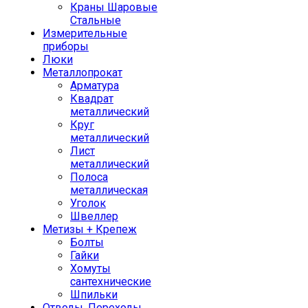
Краны Шаровые
Стальные
Измерительные
приборы
Люки
Металлопрокат
Арматура
Квадрат
металлический
Круг
металлический
Лист
металлический
Полоса
металлическая
Уголок
Швеллер
Метизы + Крепеж
Болты
Гайки
Хомуты
сантехнические
Шпильки
Отводы, Переходы,