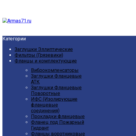
Категории
Заглушки Эллиптические
Фильтры (Грязевики)
Фланцы и комплектующие
Виброкомпенсаторы
Заглушки Фланцевые
АТК
Заглушки Фланцевые
Поворотные
ИФС (Изолирующие
фланцевые
соединения)
Прокладки фланцевые
Фланец под Пожарный
Гидрант
Фланцы воротниковые