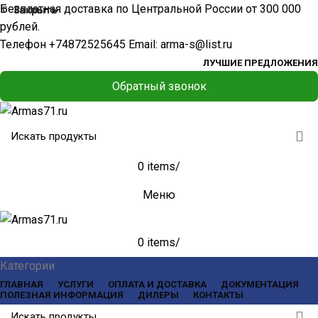
Бесплатная доставка по Центральной России от 300 000
Закрыть
Закрыть
Закрыть
Закрыть
Закрыть
Закрыть
Закрыть
Закрыть
рублей.
Телефон
+74872525645
Email:
arma-s@list.ru
ЛУЧШИЕ ПРЕДЛОЖЕНИЯ
Обратный звонок
0
items
/
Меню
0
items
/
Категории
ГЛАВНАЯ
УСЛУГИ
ОПЛАТА И ДОСТАВКА
ДОКУМЕНТАЦИЯ
ПОЛЕЗНАЯ ИНФОРМАЦИЯ
ДИЛЕРЫ
КОНТАКТЫ