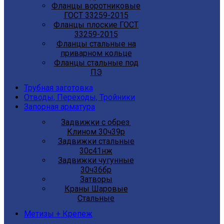
Фланцы воротниковые
ГОСТ 33259-2015
Фланцы плоские ГОСТ
33259-2015
Фланцы стальные на
приварном кольце
Фланцы стальные под
ПЭ
Трубная заготовка
Отводы, Переходы, Тройники
Запорная арматура
Задвижки с обрез.
Клином 30ч39р
Задвижки стальные
30с41нж
Задвижки чугунные
30ч36бр
Затворы
Краны Шаровые
Стальные
Метизы + Крепеж