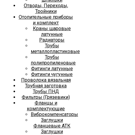
Отводы, Переходы,
Тройники
Отопительные приборы
и комплект
Краны шаровые
латунные
Радиаторы
Трубы
металлопластиковые
Трубы
полипропиленовые
Фитинги латунные
Фитинги чугунные
Проволока вязальная
Трубная заготовка
Трубы ПНД
Фильтры (Грязевики)
Фланцы и
комплектующие
Виброкомпенсаторы
Заглушки
Фланцевые АТК
Заглушки