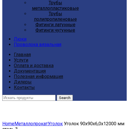
Трубы
металлопластиковые
Трубы
полипропиленовые
Фитинги латунные
Фитинги чугунные
Люки
Проволока вязальная
Главная
Услуги
Оплата и доставка
Документация
Полезная информация
Дилеры
Контакты
Search
Click to enlarge
Home
Металлопрокат
Уголок
Уголок 90х90х6,0х12000 мм