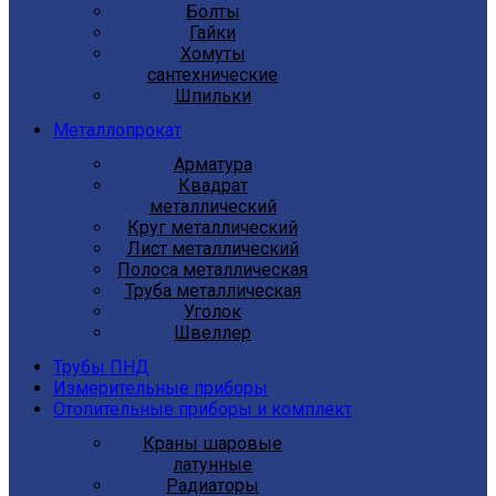
Болты
Гайки
Хомуты
сантехнические
Шпильки
Металлопрокат
Арматура
Квадрат
металлический
Круг металлический
Лист металлический
Полоса металлическая
Труба металлическая
Уголок
Швеллер
Трубы ПНД
Измерительные приборы
Отопительные приборы и комплект
Краны шаровые
латунные
Радиаторы