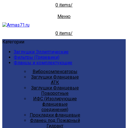
0
items
/
Меню
0
items
/
Категории
Заглушки Эллиптические
Фильтры (Грязевики)
Фланцы и комплектующие
Виброкомпенсаторы
Заглушки Фланцевые
АТК
Заглушки Фланцевые
Поворотные
ИФС (Изолирующие
фланцевые
соединения)
Прокладки фланцевые
Фланец под Пожарный
Гидрант