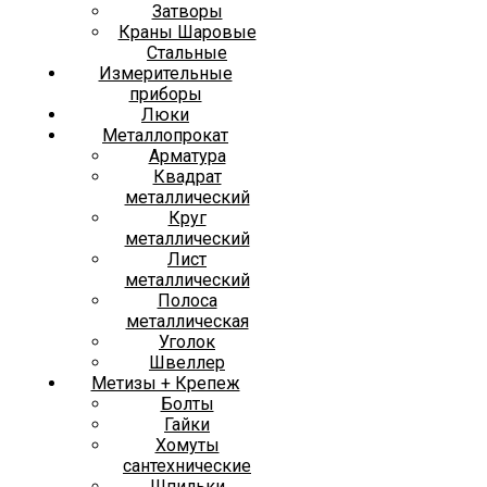
Затворы
Краны Шаровые
Стальные
Измерительные
приборы
Люки
Металлопрокат
Арматура
Квадрат
металлический
Круг
металлический
Лист
металлический
Полоса
металлическая
Уголок
Швеллер
Метизы + Крепеж
Болты
Гайки
Хомуты
сантехнические
Шпильки