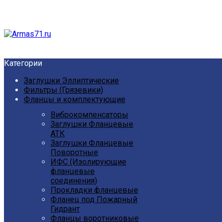
Категории
Заглушки Эллиптические
Фильтры (Грязевики)
Фланцы и комплектующие
Виброкомпенсаторы
Заглушки Фланцевые
АТК
Заглушки Фланцевые
Поворотные
ИФС (Изолирующие
фланцевые
соединения)
Прокладки фланцевые
Фланец под Пожарный
Гидрант
Фланцы воротниковые