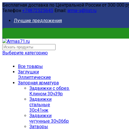
Бесплатная доставка по Центральной России от 300 000 р
Телефон
+74872525645
Email:
arma-s@list.ru
Лучшие предложения
Выберите категорию
Все товары
Заглушки
Эллиптические
Запорная арматура
Задвижки с обрез.
Клином 30ч39р
Задвижки
стальные
30с41нж
Задвижки
чугунные 30ч36бр
Затворы