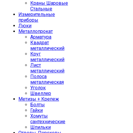
Краны Шаровые
Стальные
Измерительные
приборы
Люки
Металлопрокат
Арматура
Квадрат
металлический
Круг
металлический
Лист
металлический
Полоса
металлическая
Уголок
Швеллер
Метизы + Крепеж
Болты
Гайки
Хомуты
сантехнические
Шпильки
Отводы, Переходы,