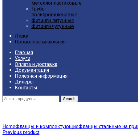
металлопластиковые
Трубы
полипропиленовые
Фитинги латунные
Фитинги чугунные
Люки
Проволока вязальная
Главная
Услуги
Оплата и доставка
Документация
Полезная информация
Дилеры
Контакты
Search
Click to enlarge
Home
Фланцы и комплектующие
Фланцы стальные на при
Previous product