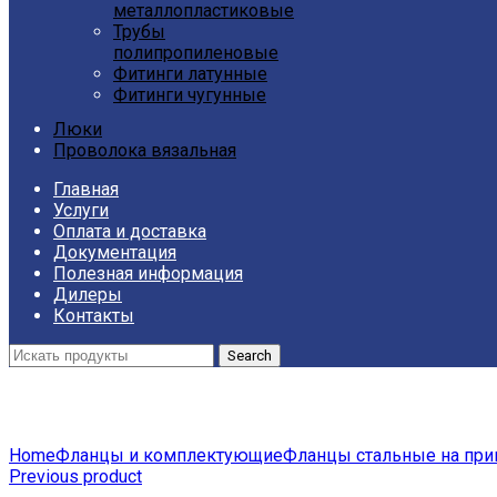
металлопластиковые
Трубы
полипропиленовые
Фитинги латунные
Фитинги чугунные
Люки
Проволока вязальная
Главная
Услуги
Оплата и доставка
Документация
Полезная информация
Дилеры
Контакты
Search
Click to enlarge
Home
Фланцы и комплектующие
Фланцы стальные на при
Previous product