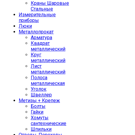
Краны Шаровые
Стальные
Измерительные
приборы
Люки
Металлопрокат
Арматура
Квадрат
металлический
Круг
металлический
Лист
металлический
Полоса
металлическая
Уголок
Швеллер
Метизы + Крепеж
Болты
Гайки
Хомуты
сантехнические
Шпильки
Отводы, Переходы,