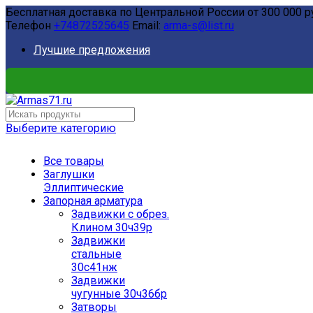
Бесплатная доставка по Центральной России от 300 000 р
Телефон
+74872525645
Email:
arma-s@list.ru
Лучшие предложения
Выберите категорию
Все товары
Заглушки
Эллиптические
Запорная арматура
Задвижки с обрез.
Клином 30ч39р
Задвижки
стальные
30с41нж
Задвижки
чугунные 30ч36бр
Затворы