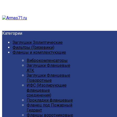
Категории
Заглушки Эллиптические
Фильтры (Грязевики)
Фланцы и комплектующие
Виброкомпенсаторы
Заглушки Фланцевые
АТК
Заглушки Фланцевые
Поворотные
ИФС (Изолирующие
фланцевые
соединения)
Прокладки фланцевые
Фланец под Пожарный
Гидрант
Фланцы воротниковые