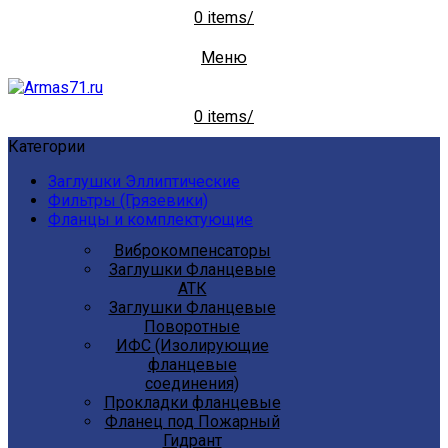
0
items
/
Меню
0
items
/
Категории
Заглушки Эллиптические
Фильтры (Грязевики)
Фланцы и комплектующие
Виброкомпенсаторы
Заглушки Фланцевые
АТК
Заглушки Фланцевые
Поворотные
ИФС (Изолирующие
фланцевые
соединения)
Прокладки фланцевые
Фланец под Пожарный
Гидрант