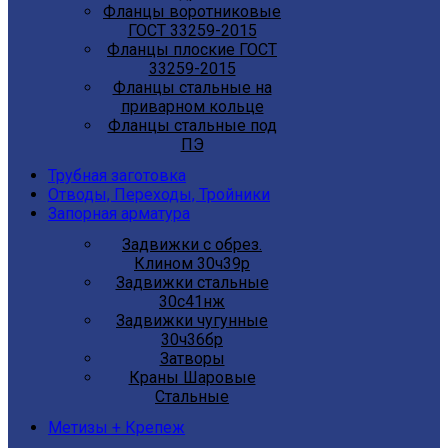
Фланцы воротниковые
ГОСТ 33259-2015
Фланцы плоские ГОСТ
33259-2015
Фланцы стальные на
приварном кольце
Фланцы стальные под
ПЭ
Трубная заготовка
Отводы, Переходы, Тройники
Запорная арматура
Задвижки с обрез.
Клином 30ч39р
Задвижки стальные
30с41нж
Задвижки чугунные
30ч36бр
Затворы
Краны Шаровые
Стальные
Метизы + Крепеж