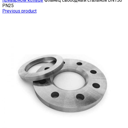
приварном кольце
Фланец свободный стальной DN150
РN25
Previous product