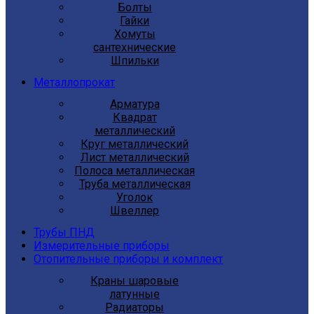
Болты
Гайки
Хомуты
сантехнические
Шпильки
Металлопрокат
Арматура
Квадрат
металлический
Круг металлический
Лист металлический
Полоса металлическая
Труба металлическая
Уголок
Швеллер
Трубы ПНД
Измерительные приборы
Отопительные приборы и комплект
Краны шаровые
латунные
Радиаторы