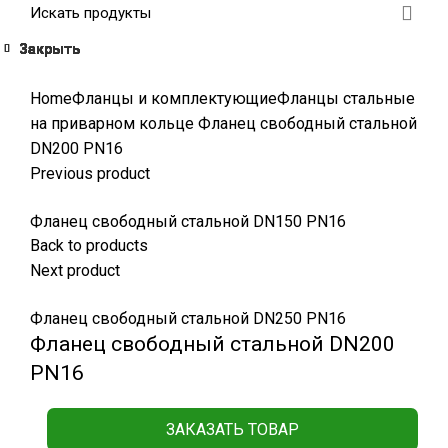
Закрыть
Закрыть
Закрыть
Закрыть
Закрыть
Закрыть
Закрыть
Закрыть
Click to enlarge
Home
Фланцы и комплектующие
Фланцы стальные
на приварном кольце
Фланец свободный стальной
DN200 РN16
Previous product
Фланец свободный стальной DN150 РN16
Back to products
Next product
Фланец свободный стальной DN250 РN16
Фланец свободный стальной DN200
РN16
ЗАКАЗАТЬ ТОВАР