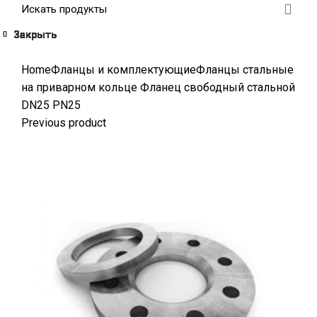
Закрыть
Закрыть
Закрыть
Закрыть
Закрыть
Закрыть
Закрыть
Закрыть
Click to enlarge
Home
Фланцы и комплектующие
Фланцы стальные
на приварном кольце
Фланец свободный стальной
DN25 РN25
Previous product