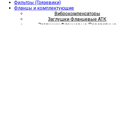
Фильтры (Грязевики)
Фланцы и комплектующие
Виброкомпенсаторы
Заглушки Фланцевые АТК
Заглушки Фланцевые Поворотные
ИФС (Изолирующие фланцевые соединения)
Прокладки фланцевые
Фланец под Пожарный Гидрант
Фланцы воротниковые ГОСТ 33259-2015
Фланцы плоские ГОСТ 33259-2015
Фланцы стальные на приварном кольце
Фланцы стальные под ПЭ
Трубная заготовка
Отводы, Переходы, Тройники
Запорная арматура
Задвижки с обрез. Клином 30ч39р
Задвижки стальные 30с41нж
Задвижки чугунные 30ч36бр
Затворы
Краны Шаровые Стальные
Метизы + Крепеж
Болты
Гайки
Хомуты сантехнические