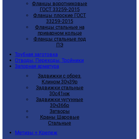
Фланцы воротниковые
ГОСТ 33259-2015
Фланцы плоские ГОСТ
33259-2015
Фланцы стальные на
приварном кольце
Фланцы стальные под
ПЭ
Трубная заготовка
Отводы, Переходы, Тройники
Запорная арматура
Задвижки с обрез.
Клином 30ч39р
Задвижки стальные
30с41нж
Задвижки чугунные
30ч36бр
Затворы
Краны Шаровые
Стальные
Метизы + Крепеж