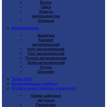
Болты
Гайки
Хомуты
сантехнические
Шпильки
Металлопрокат
Арматура
Квадрат
металлический
Круг металлический
Лист металлический
Полоса металлическая
Труба металлическая
Уголок
Швеллер
Трубы ПНД
Измерительные приборы
Отопительные приборы и комплект
Краны шаровые
латунные
Радиаторы