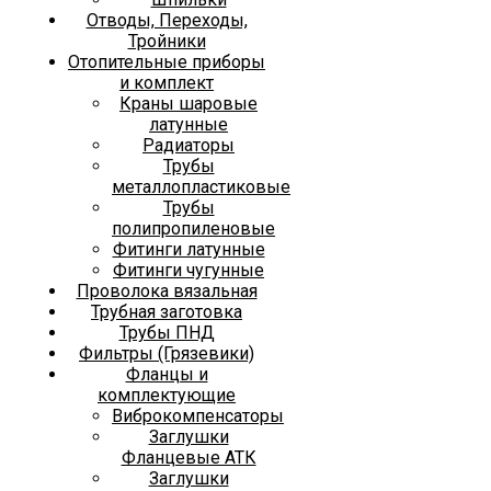
Отводы, Переходы,
Тройники
Отопительные приборы
и комплект
Краны шаровые
латунные
Радиаторы
Трубы
металлопластиковые
Трубы
полипропиленовые
Фитинги латунные
Фитинги чугунные
Проволока вязальная
Трубная заготовка
Трубы ПНД
Фильтры (Грязевики)
Фланцы и
комплектующие
Виброкомпенсаторы
Заглушки
Фланцевые АТК
Заглушки