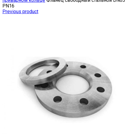
приварном кольце
Фланец свободный стальной DN65
РN16
Previous product