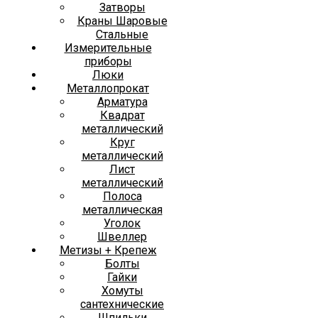
Затворы
Краны Шаровые
Стальные
Измерительные
приборы
Люки
Металлопрокат
Арматура
Квадрат
металлический
Круг
металлический
Лист
металлический
Полоса
металлическая
Уголок
Швеллер
Метизы + Крепеж
Болты
Гайки
Хомуты
сантехнические
Шпильки