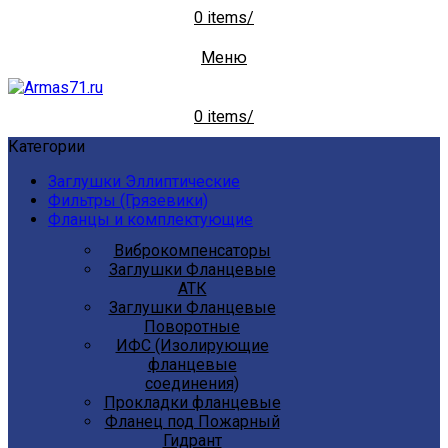
0
items
/
Меню
0
items
/
Категории
Заглушки Эллиптические
Фильтры (Грязевики)
Фланцы и комплектующие
Виброкомпенсаторы
Заглушки Фланцевые
АТК
Заглушки Фланцевые
Поворотные
ИФС (Изолирующие
фланцевые
соединения)
Прокладки фланцевые
Фланец под Пожарный
Гидрант