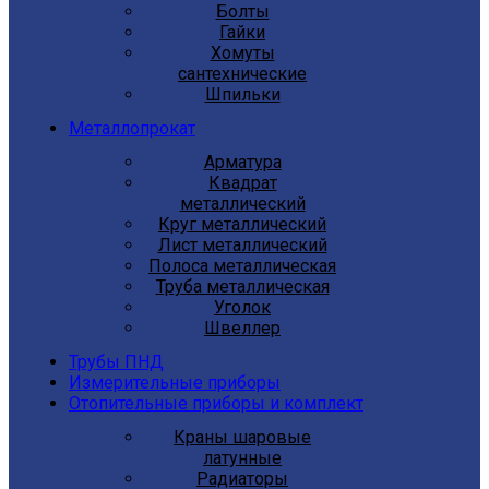
Болты
Гайки
Хомуты
сантехнические
Шпильки
Металлопрокат
Арматура
Квадрат
металлический
Круг металлический
Лист металлический
Полоса металлическая
Труба металлическая
Уголок
Швеллер
Трубы ПНД
Измерительные приборы
Отопительные приборы и комплект
Краны шаровые
латунные
Радиаторы