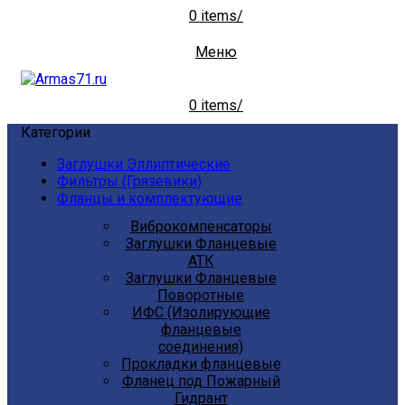
0
items
/
Меню
0
items
/
Категории
Заглушки Эллиптические
Фильтры (Грязевики)
Фланцы и комплектующие
Виброкомпенсаторы
Заглушки Фланцевые
АТК
Заглушки Фланцевые
Поворотные
ИФС (Изолирующие
фланцевые
соединения)
Прокладки фланцевые
Фланец под Пожарный
Гидрант