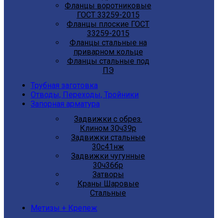
Фланцы воротниковые
ГОСТ 33259-2015
Фланцы плоские ГОСТ
33259-2015
Фланцы стальные на
приварном кольце
Фланцы стальные под
ПЭ
Трубная заготовка
Отводы, Переходы, Тройники
Запорная арматура
Задвижки с обрез.
Клином 30ч39р
Задвижки стальные
30с41нж
Задвижки чугунные
30ч36бр
Затворы
Краны Шаровые
Стальные
Метизы + Крепеж