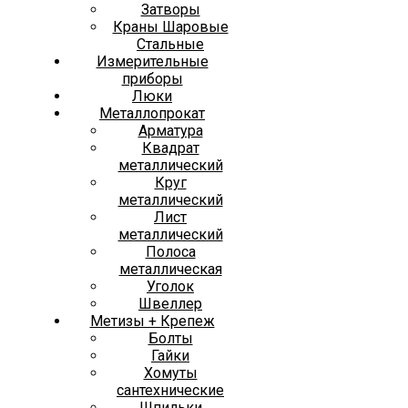
Затворы
Краны Шаровые
Стальные
Измерительные
приборы
Люки
Металлопрокат
Арматура
Квадрат
металлический
Круг
металлический
Лист
металлический
Полоса
металлическая
Уголок
Швеллер
Метизы + Крепеж
Болты
Гайки
Хомуты
сантехнические
Шпильки