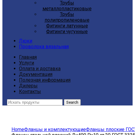
Трубы
металлопластиковые
Трубы
полипропиленовые
Фитинги латунные
Фитинги чугунные
Люки
Проволока вязальная
Главная
Услуги
Оплата и доставка
Документация
Полезная информация
Дилеры
Контакты
Search
Click to enlarge
Home
Фланцы и комплектующие
Фланцы плоские ГОС