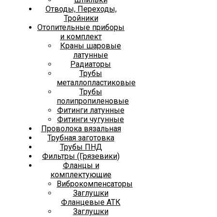
Отводы, Переходы,
Тройники
Отопительные приборы
и комплект
Краны шаровые
латунные
Радиаторы
Трубы
металлопластиковые
Трубы
полипропиленовые
Фитинги латунные
Фитинги чугунные
Проволока вязальная
Трубная заготовка
Трубы ПНД
Фильтры (Грязевики)
Фланцы и
комплектующие
Виброкомпенсаторы
Заглушки
Фланцевые АТК
Заглушки