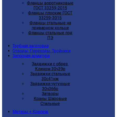
Фланцы воротниковые
ГОСТ 33259-2015
Фланцы плоские ГОСТ
33259-2015
Фланцы стальные на
приварном кольце
Фланцы стальные под
ПЭ
Трубная заготовка
Отводы, Переходы, Тройники
Запорная арматура
Задвижки с обрез.
Клином 30ч39р
Задвижки стальные
30с41нж
Задвижки чугунные
30ч36бр
Затворы
Краны Шаровые
Стальные
Метизы + Крепеж