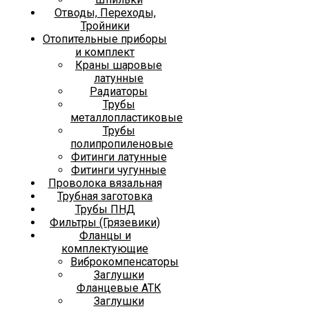
Отводы, Переходы,
Тройники
Отопительные приборы
и комплект
Краны шаровые
латунные
Радиаторы
Трубы
металлопластиковые
Трубы
полипропиленовые
Фитинги латунные
Фитинги чугунные
Проволока вязальная
Трубная заготовка
Трубы ПНД
Фильтры (Грязевики)
Фланцы и
комплектующие
Виброкомпенсаторы
Заглушки
Фланцевые АТК
Заглушки