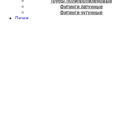
Трубы полипропиленовые
Фитинги латунные
Фитинги чугунные
Люки
Проволока вязальная
Главная
Услуги
Оплата и доставка
Документация
Полезная информация
Дилеры
Контакты
Корзина
Закрыть
Оставьте контакты и мы перезвоним
Имя
Ваш email