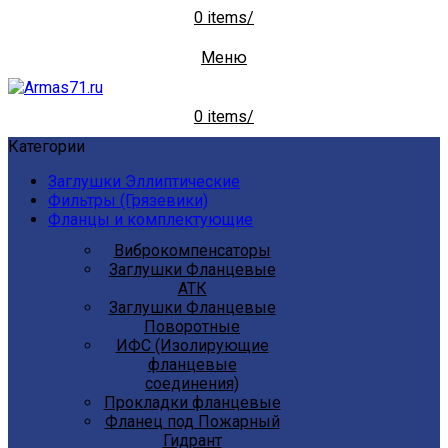
0
items
/
Меню
0
items
/
Категории
Заглушки Эллиптические
Фильтры (Грязевики)
Фланцы и комплектующие
Виброкомпенсаторы
Заглушки Фланцевые
АТК
Заглушки Фланцевые
Поворотные
ИФС (Изолирующие
фланцевые
соединения)
Прокладки фланцевые
Фланец под Пожарный
Гидрант