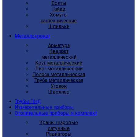
Болты
Гайки
Хомуты
сантехнические
Шпильки
Металлопрокат
Арматура
Квадрат
металлический
Круг металлический
Лист металлический
Полоса металлическая
Труба металлическая
Уголок
Швеллер
Трубы ПНД
Измерительные приборы
Отопительные приборы и комплект
Краны шаровые
латунные
Радиаторы