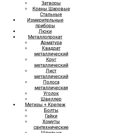
Затворы
Краны Шаровые
Стальные
Измерительные
приборы
Люки
Металлопрокат
Арматура
Квадрат
металлический
Круг
металлический
Лист
металлический
Полоса
металлическая
Уголок
Швеллер
Метизы + Крепеж
Болты
Гайки
Хомуты
сантехнические
Шпильки