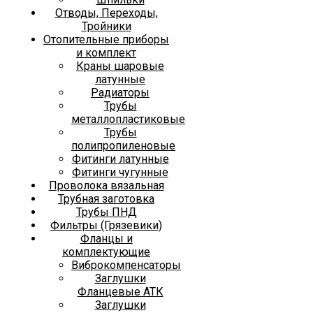
Отводы, Переходы,
Тройники
Отопительные приборы
и комплект
Краны шаровые
латунные
Радиаторы
Трубы
металлопластиковые
Трубы
полипропиленовые
Фитинги латунные
Фитинги чугунные
Проволока вязальная
Трубная заготовка
Трубы ПНД
Фильтры (Грязевики)
Фланцы и
комплектующие
Виброкомпенсаторы
Заглушки
Фланцевые АТК
Заглушки