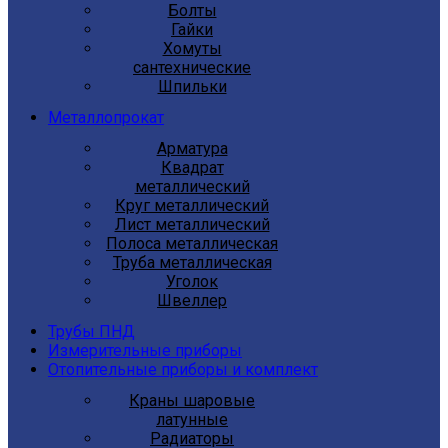
Болты
Гайки
Хомуты
сантехнические
Шпильки
Металлопрокат
Арматура
Квадрат
металлический
Круг металлический
Лист металлический
Полоса металлическая
Труба металлическая
Уголок
Швеллер
Трубы ПНД
Измерительные приборы
Отопительные приборы и комплект
Краны шаровые
латунные
Радиаторы