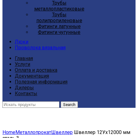
Трубы
металлопластиковые
Трубы
полипропиленовые
Фитинги латунные
Фитинги чугунные
Люки
Проволока вязальная
Главная
Услуги
Оплата и доставка
Документация
Полезная информация
Дилеры
Контакты
Search
Click to enlarge
Home
Металлопрокат
Швеллер
Швеллер 12Ух12000 мм