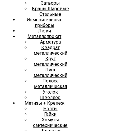
Затворы
Краны Шаровые
Стальные
Измерительные
приборы
Люки
Металлопрокат
Арматура
Квадрат
металлический
Круг
металлический
Лист
металлический
Полоса
металлическая
Уголок
Швеллер
Метизы + Крепеж
Болты
Гайки
Хомуты
сантехнические
Шпильки