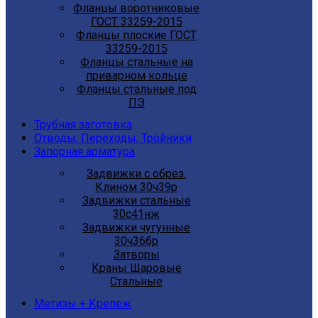
Фланцы воротниковые
ГОСТ 33259-2015
Фланцы плоские ГОСТ
33259-2015
Фланцы стальные на
приварном кольце
Фланцы стальные под
ПЭ
Трубная заготовка
Отводы, Переходы, Тройники
Запорная арматура
Задвижки с обрез.
Клином 30ч39р
Задвижки стальные
30с41нж
Задвижки чугунные
30ч36бр
Затворы
Краны Шаровые
Стальные
Метизы + Крепеж