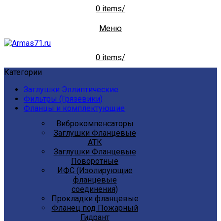
0
items
/
Меню
0
items
/
Категории
Заглушки Эллиптические
Фильтры (Грязевики)
Фланцы и комплектующие
Виброкомпенсаторы
Заглушки Фланцевые
АТК
Заглушки Фланцевые
Поворотные
ИФС (Изолирующие
фланцевые
соединения)
Прокладки фланцевые
Фланец под Пожарный
Гидрант