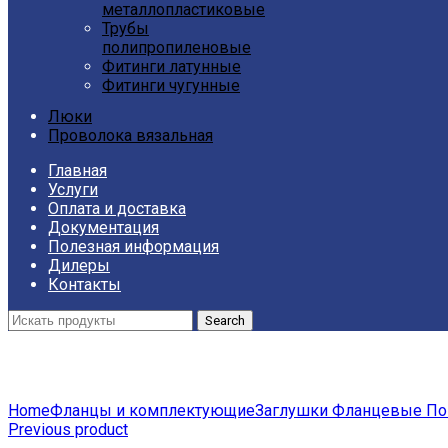
металлопластиковые
Трубы
полипропиленовые
Фитинги латунные
Фитинги чугунные
Люки
Проволока вязальная
Главная
Услуги
Оплата и доставка
Документация
Полезная информация
Дилеры
Контакты
Search
Click to enlarge
Home
Фланцы и комплектующие
Заглушки Фланцевые П
Previous product