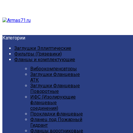
Категории
Заглушки Эллиптические
Фильтры (Грязевики)
Фланцы и комплектующие
Виброкомпенсаторы
Заглушки Фланцевые
АТК
Заглушки Фланцевые
Поворотные
ИФС (Изолирующие
фланцевые
соединения)
Прокладки фланцевые
Фланец под Пожарный
Гидрант
Фланцы воротниковые