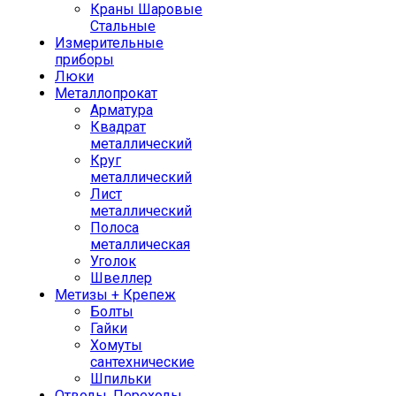
Краны Шаровые
Стальные
Измерительные
приборы
Люки
Металлопрокат
Арматура
Квадрат
металлический
Круг
металлический
Лист
металлический
Полоса
металлическая
Уголок
Швеллер
Метизы + Крепеж
Болты
Гайки
Хомуты
сантехнические
Шпильки
Отводы, Переходы,