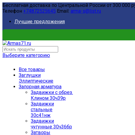
Бесплатная доставка по Центральной России от 300 000 р
Телефон
+74872525645
Email:
arma-s@list.ru
Лучшие предложения
Выберите категорию
Все товары
Заглушки
Эллиптические
Запорная арматура
Задвижки с обрез.
Клином 30ч39р
Задвижки
стальные
30с41нж
Задвижки
чугунные 30ч36бр
Затворы