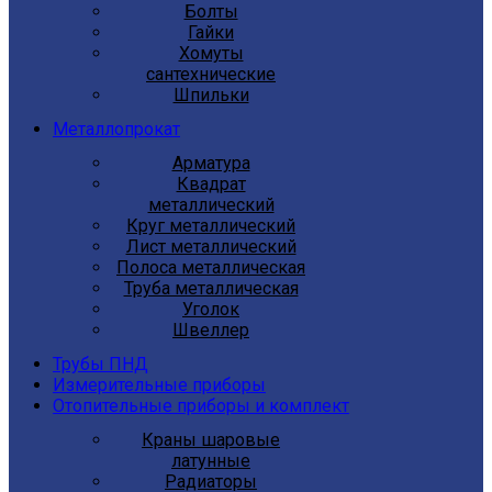
Болты
Гайки
Хомуты
сантехнические
Шпильки
Металлопрокат
Арматура
Квадрат
металлический
Круг металлический
Лист металлический
Полоса металлическая
Труба металлическая
Уголок
Швеллер
Трубы ПНД
Измерительные приборы
Отопительные приборы и комплект
Краны шаровые
латунные
Радиаторы