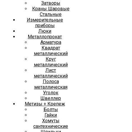
Затворы
Краны Шаровые
Стальные
Измерительные
приборы
Люки
Металлопрокат
Арматура
Квадрат
металлический
Круг
металлический
Лист
металлический
Полоса
металлическая
Уголок
Швеллер
Метизы + Крепеж
Болты
Гайки
Хомуты
сантехнические
Шпильки