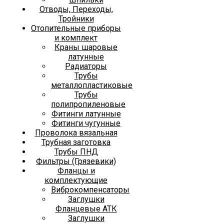
Отводы, Переходы,
Тройники
Отопительные приборы
и комплект
Краны шаровые
латунные
Радиаторы
Трубы
металлопластиковые
Трубы
полипропиленовые
Фитинги латунные
Фитинги чугунные
Проволока вязальная
Трубная заготовка
Трубы ПНД
Фильтры (Грязевики)
Фланцы и
комплектующие
Виброкомпенсаторы
Заглушки
Фланцевые АТК
Заглушки