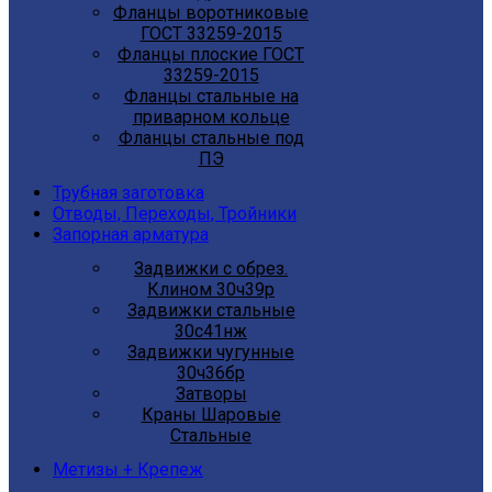
Фланцы воротниковые
ГОСТ 33259-2015
Фланцы плоские ГОСТ
33259-2015
Фланцы стальные на
приварном кольце
Фланцы стальные под
ПЭ
Трубная заготовка
Отводы, Переходы, Тройники
Запорная арматура
Задвижки с обрез.
Клином 30ч39р
Задвижки стальные
30с41нж
Задвижки чугунные
30ч36бр
Затворы
Краны Шаровые
Стальные
Метизы + Крепеж