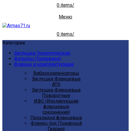
0
items
/
Меню
0
items
/
Категории
Заглушки Эллиптические
Фильтры (Грязевики)
Фланцы и комплектующие
Виброкомпенсаторы
Заглушки Фланцевые
АТК
Заглушки Фланцевые
Поворотные
ИФС (Изолирующие
фланцевые
соединения)
Прокладки фланцевые
Фланец под Пожарный
Гидрант