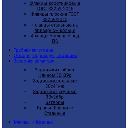
Фланцы воротниковые
ГОСТ 33259-2015
Фланцы плоские ГОСТ
33259-2015
Фланцы стальные на
приварном кольце
Фланцы стальные под
ПЭ
Трубная заготовка
Отводы, Переходы, Тройники
Запорная арматура
Задвижки с обрез.
Клином 30ч39р
Задвижки стальные
30с41нж
Задвижки чугунные
30ч36бр
Затворы
Краны Шаровые
Стальные
Метизы + Крепеж