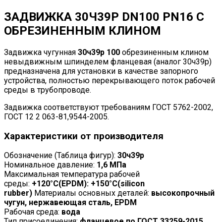
ЗАДВИЖКА 30Ч39Р DN100 PN16 С
ОБРЕЗИНЕННЫМ КЛИНОМ
Задвижка чугунная
30ч39р 100
обрезиненным клином
невыдвижным шпинделем фланцевая (аналог 30ч39р)
предназначена для установки в качестве запорного
устройства, полностью перекрывающего поток рабочей
среды в трубопроводе.
Задвижка соответствуют требованиям ГОСТ 5762-2002,
ГОСТ 12 2 063-81,9544-2005.
Характеристики от производителя
Обозначение (Таблица фигур):
30ч39р
Номинальное давление:
1,6 МПа
Максимальная температура рабочей
среды:
+120°C(EPDM): +150°C(silicon
rubber)
Материалы основных деталей:
высокопрочный
чугун, нержавеющая сталь, EPDM
Рабочая среда:
вода
Тип присоединения:
фланцевое по ГОСТ 33259-2015