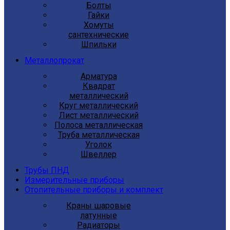
Болты
Гайки
Хомуты
сантехнические
Шпильки
Металлопрокат
Арматура
Квадрат
металлический
Круг металлический
Лист металлический
Полоса металлическая
Труба металлическая
Уголок
Швеллер
Трубы ПНД
Измерительные приборы
Отопительные приборы и комплект
Краны шаровые
латунные
Радиаторы