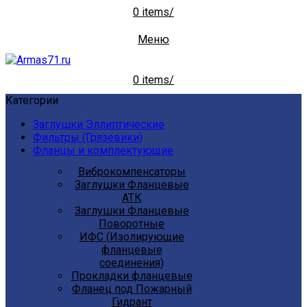
0
items
/
Меню
0
items
/
Категории
Заглушки Эллиптические
Фильтры (Грязевики)
Фланцы и комплектующие
Виброкомпенсаторы
Заглушки Фланцевые
АТК
Заглушки Фланцевые
Поворотные
ИФС (Изолирующие
фланцевые
соединения)
Прокладки фланцевые
Фланец под Пожарный
Гидрант