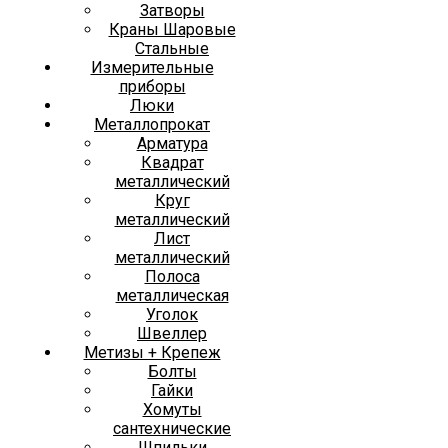
Затворы
Краны Шаровые
Стальные
Измерительные
приборы
Люки
Металлопрокат
Арматура
Квадрат
металлический
Круг
металлический
Лист
металлический
Полоса
металлическая
Уголок
Швеллер
Метизы + Крепеж
Болты
Гайки
Хомуты
сантехнические
Шпильки