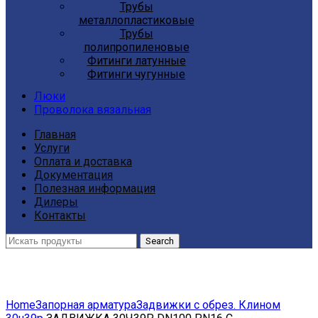
Трубы
металлопластиковые
Трубы
полипропиленовые
Фитинги латунные
Фитинги чугунные
Люки
Проволока вязальная
Главная
Услуги
Оплата и доставка
Документация
Полезная информация
Дилеры
Контакты
Search
Click to enlarge
Home
Запорная арматура
Задвижки с обрез. Клином