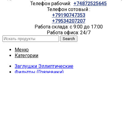
Телефон рабочий:
+74872525645
Телефон сотовый :
+79190747353
+79534207207
Работа склада: с 9:00 до 17:00
Работа офиса: 24/7
Search
Меню
Категории
Заглушки Эллиптические
Фильтры (Грязевики)
Фланцы и комплектующие
Виброкомпенсаторы
Заглушки Фланцевые АТК
Заглушки Фланцевые Поворотные
ИФС (Изолирующие фланцевые соединения)
Прокладки фланцевые
Фланец под Пожарный Гидрант
Фланцы воротниковые ГОСТ 33259-2015
Фланцы плоские ГОСТ 33259-2015
Фланцы стальные на приварном кольце
Фланцы стальные под ПЭ