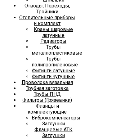
Отводы, Переходы,
Тройники
Отопительные приборы
и комплект
Краны шаровые
латунные
Радиаторы
Трубы
металлопластиковые
Трубы
полипропиленовые
Фитинги латунные
Фитинги чугунные
Проволока вязальная
Трубная заготовка
Трубы ПНД
Фильтры (Грязевики)
Фланцы и
комплектующие
Виброкомпенсаторы
Заглушки
Фланцевые АТК
Заглушки