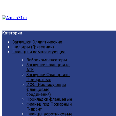
Категории
Заглушки Эллиптические
Фильтры (Грязевики)
Фланцы и комплектующие
Виброкомпенсаторы
Заглушки Фланцевые
АТК
Заглушки Фланцевые
Поворотные
ИФС (Изолирующие
фланцевые
соединения)
Прокладки фланцевые
Фланец под Пожарный
Гидрант
Фланцы воротниковые