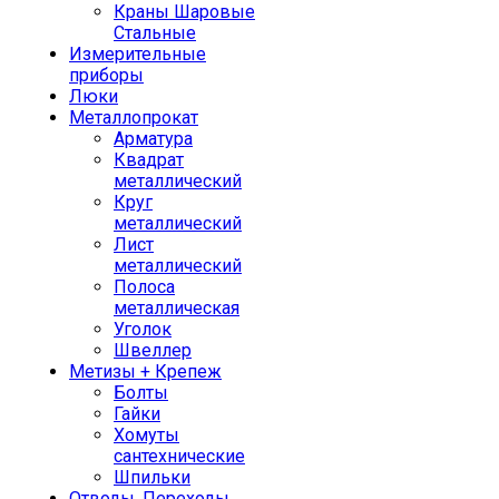
Краны Шаровые
Стальные
Измерительные
приборы
Люки
Металлопрокат
Арматура
Квадрат
металлический
Круг
металлический
Лист
металлический
Полоса
металлическая
Уголок
Швеллер
Метизы + Крепеж
Болты
Гайки
Хомуты
сантехнические
Шпильки
Отводы, Переходы,