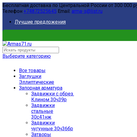
Бесплатная доставка по Центральной России от 300 000 р
Телефон
+74872525645
Email:
arma-s@list.ru
Лучшие предложения
Выберите категорию
Все товары
Заглушки
Эллиптические
Запорная арматура
Задвижки с обрез.
Клином 30ч39р
Задвижки
стальные
30с41нж
Задвижки
чугунные 30ч36бр
Затворы