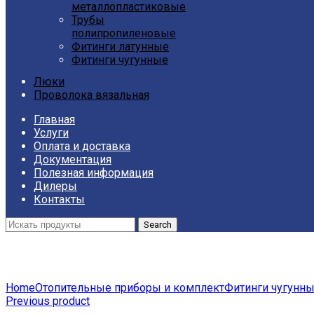
металлопластиковые
Трубы
полипропиленовые
Фитинги латунные
Фитинги чугунные
Люки
Проволока вязальная
Главная
Услуги
Оплата и доставка
Документация
Полезная информация
Дилеры
Контакты
Search
Click to enlarge
Home
Отопительные приборы и комплект
Фитинги чугунн
Previous product