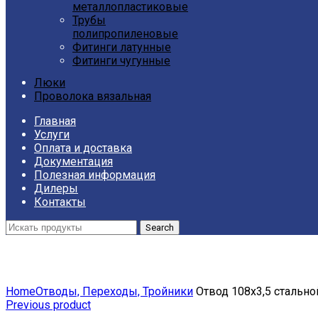
металлопластиковые
Трубы
полипропиленовые
Фитинги латунные
Фитинги чугунные
Люки
Проволока вязальная
Главная
Услуги
Оплата и доставка
Документация
Полезная информация
Дилеры
Контакты
Search
Click to enlarge
Home
Отводы, Переходы, Тройники
Отвод 108х3,5 стально
Previous product