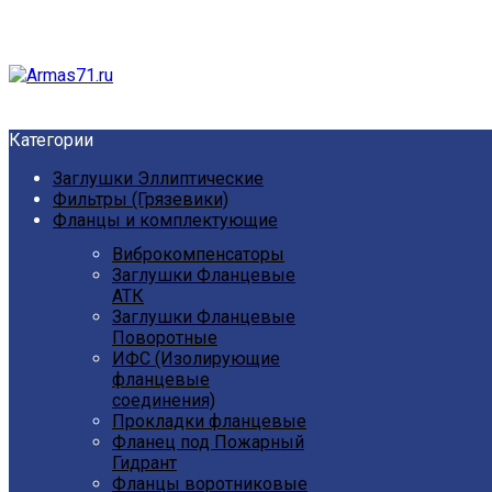
Категории
Заглушки Эллиптические
Фильтры (Грязевики)
Фланцы и комплектующие
Виброкомпенсаторы
Заглушки Фланцевые
АТК
Заглушки Фланцевые
Поворотные
ИФС (Изолирующие
фланцевые
соединения)
Прокладки фланцевые
Фланец под Пожарный
Гидрант
Фланцы воротниковые