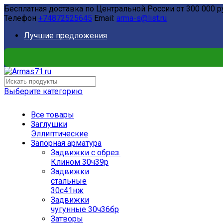
Бесплатная доставка по Центральной России от 300 000 р
Телефон
+74872525645
Email:
arma-s@list.ru
Лучшие предложения
Выберите категорию
Все товары
Заглушки
Эллиптические
Запорная арматура
Задвижки с обрез.
Клином 30ч39р
Задвижки
стальные
30с41нж
Задвижки
чугунные 30ч36бр
Затворы