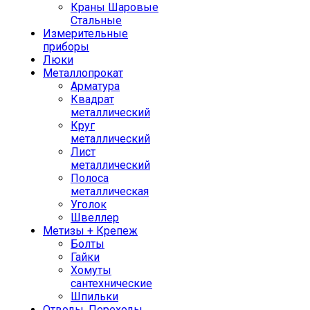
Краны Шаровые
Стальные
Измерительные
приборы
Люки
Металлопрокат
Арматура
Квадрат
металлический
Круг
металлический
Лист
металлический
Полоса
металлическая
Уголок
Швеллер
Метизы + Крепеж
Болты
Гайки
Хомуты
сантехнические
Шпильки
Отводы, Переходы,