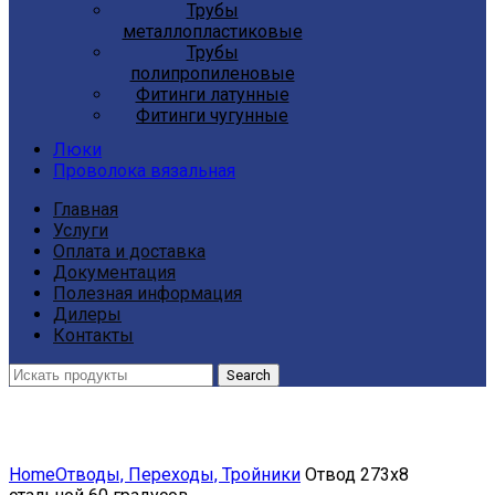
Трубы
металлопластиковые
Трубы
полипропиленовые
Фитинги латунные
Фитинги чугунные
Люки
Проволока вязальная
Главная
Услуги
Оплата и доставка
Документация
Полезная информация
Дилеры
Контакты
Search
Click to enlarge
Home
Отводы, Переходы, Тройники
Отвод 273х8