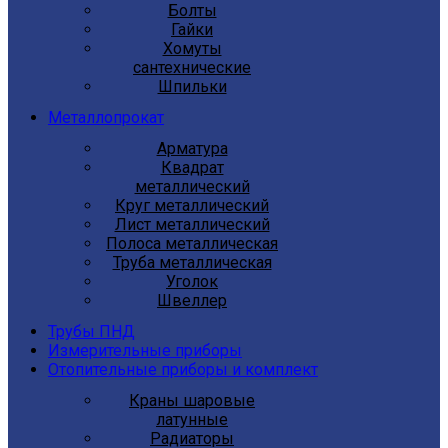
Болты
Гайки
Хомуты
сантехнические
Шпильки
Металлопрокат
Арматура
Квадрат
металлический
Круг металлический
Лист металлический
Полоса металлическая
Труба металлическая
Уголок
Швеллер
Трубы ПНД
Измерительные приборы
Отопительные приборы и комплект
Краны шаровые
латунные
Радиаторы