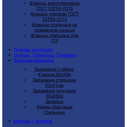
Фланцы воротниковые
ГОСТ 33259-2015
Фланцы плоские ГОСТ
33259-2015
Фланцы стальные на
приварном кольце
Фланцы стальные под
ПЭ
Трубная заготовка
Отводы, Переходы, Тройники
Запорная арматура
Задвижки с обрез.
Клином 30ч39р
Задвижки стальные
30с41нж
Задвижки чугунные
30ч36бр
Затворы
Краны Шаровые
Стальные
Метизы + Крепеж