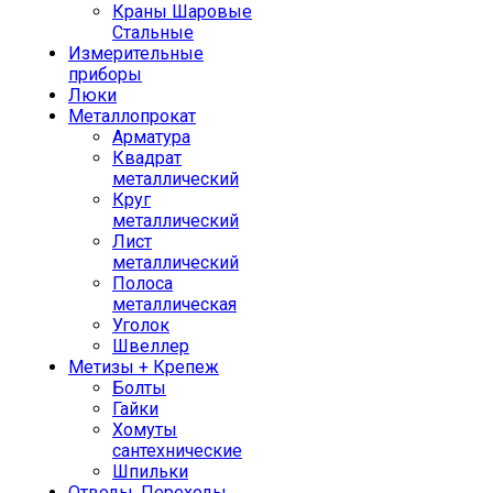
Краны Шаровые
Стальные
Измерительные
приборы
Люки
Металлопрокат
Арматура
Квадрат
металлический
Круг
металлический
Лист
металлический
Полоса
металлическая
Уголок
Швеллер
Метизы + Крепеж
Болты
Гайки
Хомуты
сантехнические
Шпильки
Отводы, Переходы,