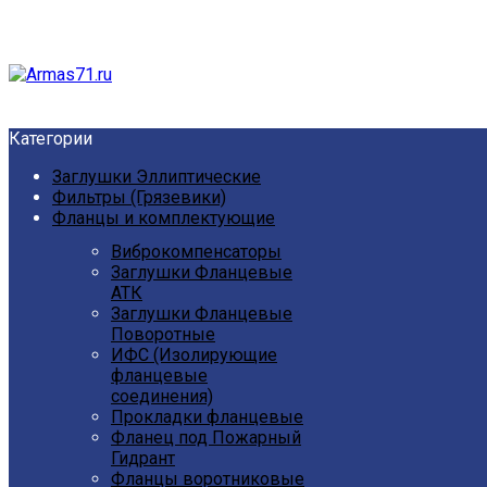
Категории
Заглушки Эллиптические
Фильтры (Грязевики)
Фланцы и комплектующие
Виброкомпенсаторы
Заглушки Фланцевые
АТК
Заглушки Фланцевые
Поворотные
ИФС (Изолирующие
фланцевые
соединения)
Прокладки фланцевые
Фланец под Пожарный
Гидрант
Фланцы воротниковые