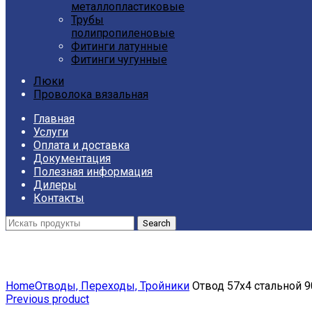
металлопластиковые
Трубы
полипропиленовые
Фитинги латунные
Фитинги чугунные
Люки
Проволока вязальная
Главная
Услуги
Оплата и доставка
Документация
Полезная информация
Дилеры
Контакты
Search
Click to enlarge
Home
Отводы, Переходы, Тройники
Отвод 57х4 стальной 9
Previous product