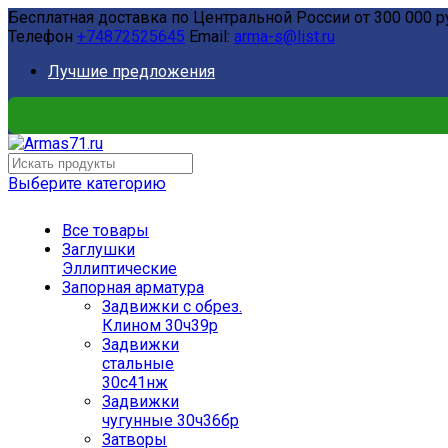
Бесплатная доставка по Центральной России от 300 000 р
Телефон
+74872525645
Email:
arma-s@list.ru
Лучшие предложения
Выберите категорию
Все товары
Заглушки
Эллиптические
Запорная арматура
Задвижки с обрез.
Клином 30ч39р
Задвижки
стальные
30с41нж
Задвижки
чугунные 30ч36бр
Затворы