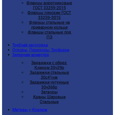
Фланцы воротниковые
ГОСТ 33259-2015
Фланцы плоские ГОСТ
33259-2015
Фланцы стальные на
приварном кольце
Фланцы стальные под
ПЭ
Трубная заготовка
Отводы, Переходы, Тройники
Запорная арматура
Задвижки с обрез.
Клином 30ч39р
Задвижки стальные
30с41нж
Задвижки чугунные
30ч36бр
Затворы
Краны Шаровые
Стальные
Метизы + Крепеж