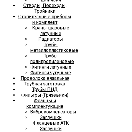
Отводы, Переходы,
Тройники
Отопительные приборы
и комплект
Краны шаровые
латунные
Радиаторы
Трубы
металлопластиковые
Трубы
полипропиленовые
Фитинги латунные
Фитинги чугунные
Проволока вязальная
Трубная заготовка
Трубы ПНД
Фильтры (Грязевики)
Фланцы и
комплектующие
Виброкомпенсаторы
Заглушки
Фланцевые АТК
Заглушки