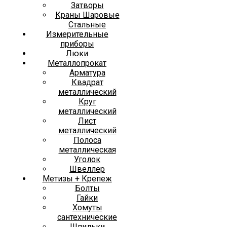
Затворы
Краны Шаровые
Стальные
Измерительные
приборы
Люки
Металлопрокат
Арматура
Квадрат
металлический
Круг
металлический
Лист
металлический
Полоса
металлическая
Уголок
Швеллер
Метизы + Крепеж
Болты
Гайки
Хомуты
сантехнические
Шпильки