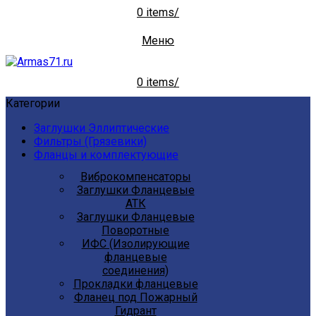
0
items
/
Меню
0
items
/
Категории
Заглушки Эллиптические
Фильтры (Грязевики)
Фланцы и комплектующие
Виброкомпенсаторы
Заглушки Фланцевые
АТК
Заглушки Фланцевые
Поворотные
ИФС (Изолирующие
фланцевые
соединения)
Прокладки фланцевые
Фланец под Пожарный
Гидрант