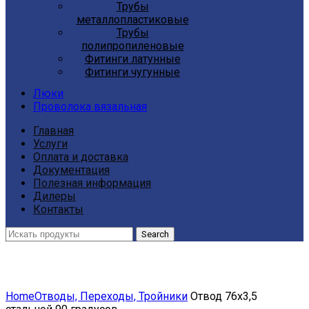
Трубы
металлопластиковые
Трубы
полипропиленовые
Фитинги латунные
Фитинги чугунные
Люки
Проволока вязальная
Главная
Услуги
Оплата и доставка
Документация
Полезная информация
Дилеры
Контакты
Search
Click to enlarge
Home
Отводы, Переходы, Тройники
Отвод 76х3,5