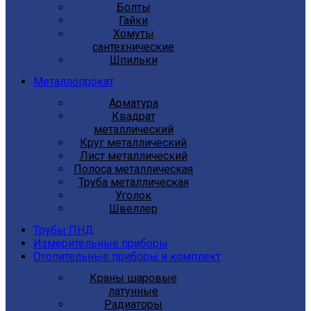
Болты
Гайки
Хомуты
сантехнические
Шпильки
Металлопрокат
Арматура
Квадрат
металлический
Круг металлический
Лист металлический
Полоса металлическая
Труба металлическая
Уголок
Швеллер
Трубы ПНД
Измерительные приборы
Отопительные приборы и комплект
Краны шаровые
латунные
Радиаторы