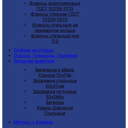
Фланцы воротниковые
ГОСТ 33259-2015
Фланцы плоские ГОСТ
33259-2015
Фланцы стальные на
приварном кольце
Фланцы стальные под
ПЭ
Трубная заготовка
Отводы, Переходы, Тройники
Запорная арматура
Задвижки с обрез.
Клином 30ч39р
Задвижки стальные
30с41нж
Задвижки чугунные
30ч36бр
Затворы
Краны Шаровые
Стальные
Метизы + Крепеж