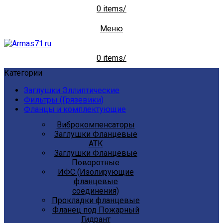
0
items
/
Меню
0
items
/
Категории
Заглушки Эллиптические
Фильтры (Грязевики)
Фланцы и комплектующие
Виброкомпенсаторы
Заглушки Фланцевые
АТК
Заглушки Фланцевые
Поворотные
ИФС (Изолирующие
фланцевые
соединения)
Прокладки фланцевые
Фланец под Пожарный
Гидрант