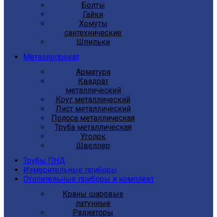
Болты
Гайки
Хомуты
сантехнические
Шпильки
Металлопрокат
Арматура
Квадрат
металлический
Круг металлический
Лист металлический
Полоса металлическая
Труба металлическая
Уголок
Швеллер
Трубы ПНД
Измерительные приборы
Отопительные приборы и комплект
Краны шаровые
латунные
Радиаторы