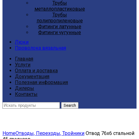
Трубы
металлопластиковые
Трубы
полипропиленовые
Фитинги латунные
Фитинги чугунные
Люки
Проволока вязальная
Главная
Услуги
Оплата и доставка
Документация
Полезная информация
Дилеры
Контакты
Search
Click to enlarge
Home
Отводы, Переходы, Тройники
Отвод 76х6 стальной