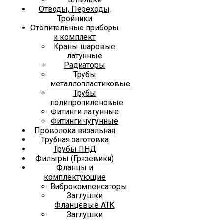
Отводы, Переходы,
Тройники
Отопительные приборы
и комплект
Краны шаровые
латунные
Радиаторы
Трубы
металлопластиковые
Трубы
полипропиленовые
Фитинги латунные
Фитинги чугунные
Проволока вязальная
Трубная заготовка
Трубы ПНД
Фильтры (Грязевики)
Фланцы и
комплектующие
Виброкомпенсаторы
Заглушки
Фланцевые АТК
Заглушки