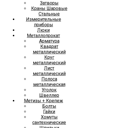
Затворы
Краны Шаровые
Стальные
Измерительные
приборы
Люки
Металлопрокат
Арматура
Квадрат
металлический
Круг
металлический
Лист
металлический
Полоса
металлическая
Уголок
Швеллер
Метизы + Крепеж
Болты
Гайки
Хомуты
сантехнические
Шпильки