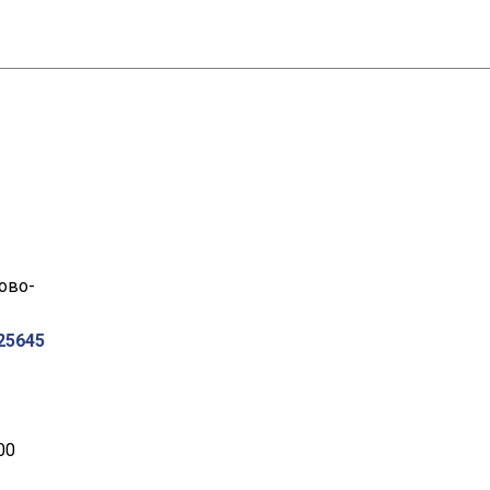
Ново-
25645
00