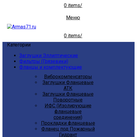
0
items
/
Меню
0
items
/
Категории
Заглушки Эллиптические
Фильтры (Грязевики)
Фланцы и комплектующие
Виброкомпенсаторы
Заглушки Фланцевые
АТК
Заглушки Фланцевые
Поворотные
ИФС (Изолирующие
фланцевые
соединения)
Прокладки фланцевые
Фланец под Пожарный
Гидрант