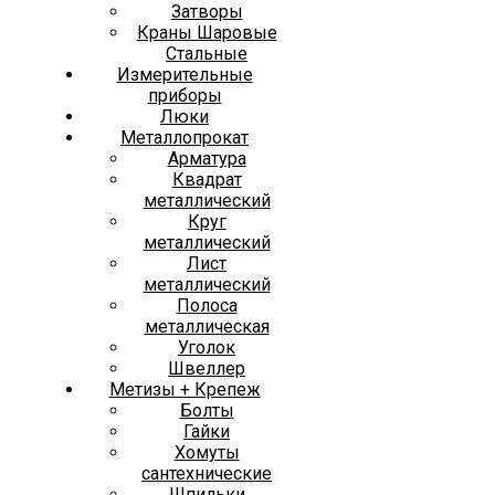
Затворы
Краны Шаровые
Стальные
Измерительные
приборы
Люки
Металлопрокат
Арматура
Квадрат
металлический
Круг
металлический
Лист
металлический
Полоса
металлическая
Уголок
Швеллер
Метизы + Крепеж
Болты
Гайки
Хомуты
сантехнические
Шпильки