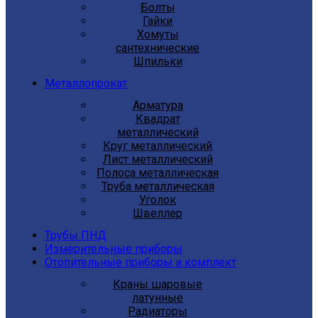
Болты
Гайки
Хомуты
сантехнические
Шпильки
Металлопрокат
Арматура
Квадрат
металлический
Круг металлический
Лист металлический
Полоса металлическая
Труба металлическая
Уголок
Швеллер
Трубы ПНД
Измерительные приборы
Отопительные приборы и комплект
Краны шаровые
латунные
Радиаторы