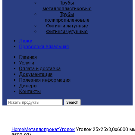
Трубы
металлопластиковые
Трубы
полипропиленовые
Фитинги латунные
Фитинги чугунные
Люки
Проволока вязальная
Главная
Услуги
Оплата и доставка
Документация
Полезная информация
Дилеры
Контакты
Search
Click to enlarge
Home
Металлопрокат
Уголок
Уголок 25х25х3,0х6000 мм