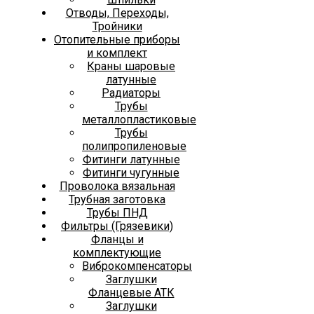
Отводы, Переходы,
Тройники
Отопительные приборы
и комплект
Краны шаровые
латунные
Радиаторы
Трубы
металлопластиковые
Трубы
полипропиленовые
Фитинги латунные
Фитинги чугунные
Проволока вязальная
Трубная заготовка
Трубы ПНД
Фильтры (Грязевики)
Фланцы и
комплектующие
Виброкомпенсаторы
Заглушки
Фланцевые АТК
Заглушки