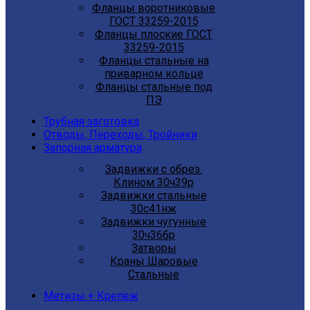
Фланцы воротниковые
ГОСТ 33259-2015
Фланцы плоские ГОСТ
33259-2015
Фланцы стальные на
приварном кольце
Фланцы стальные под
ПЭ
Трубная заготовка
Отводы, Переходы, Тройники
Запорная арматура
Задвижки с обрез.
Клином 30ч39р
Задвижки стальные
30с41нж
Задвижки чугунные
30ч36бр
Затворы
Краны Шаровые
Стальные
Метизы + Крепеж