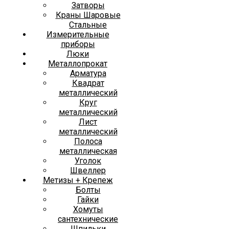
Затворы
Краны Шаровые
Стальные
Измерительные
приборы
Люки
Металлопрокат
Арматура
Квадрат
металлический
Круг
металлический
Лист
металлический
Полоса
металлическая
Уголок
Швеллер
Метизы + Крепеж
Болты
Гайки
Хомуты
сантехнические
Шпильки