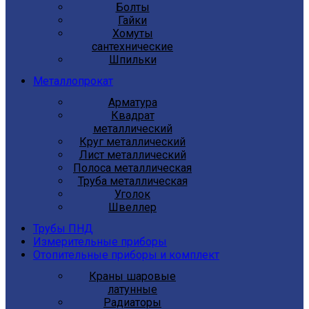
Болты
Гайки
Хомуты
сантехнические
Шпильки
Металлопрокат
Арматура
Квадрат
металлический
Круг металлический
Лист металлический
Полоса металлическая
Труба металлическая
Уголок
Швеллер
Трубы ПНД
Измерительные приборы
Отопительные приборы и комплект
Краны шаровые
латунные
Радиаторы