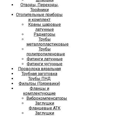
Отводы, Переходы,
Тройники
Отопительные приборы
и комплект
Краны шаровые
латунные
Радиаторы
Трубы
металлопластиковые
Трубы
полипропиленовые
Фитинги латунные
Фитинги чугунные
Проволока вязальная
Трубная заготовка
Трубы ПНД
Фильтры (Грязевики)
Фланцы и
комплектующие
Виброкомпенсаторы
Заглушки
Фланцевые АТК
Заглушки