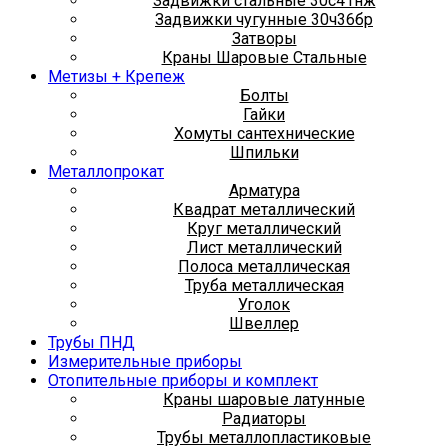
Задвижки стальные 30с41нж
Задвижки чугунные 30ч36бр
Затворы
Краны Шаровые Стальные
Метизы + Крепеж
Болты
Гайки
Хомуты сантехнические
Шпильки
Металлопрокат
Арматура
Квадрат металлический
Круг металлический
Лист металлический
Полоса металлическая
Труба металлическая
Уголок
Швеллер
Трубы ПНД
Измерительные приборы
Отопительные приборы и комплект
Краны шаровые латунные
Радиаторы
Трубы металлопластиковые