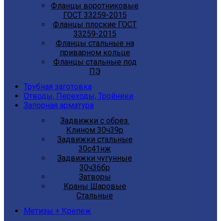
Фланцы воротниковые
ГОСТ 33259-2015
Фланцы плоские ГОСТ
33259-2015
Фланцы стальные на
приварном кольце
Фланцы стальные под
ПЭ
Трубная заготовка
Отводы, Переходы, Тройники
Запорная арматура
Задвижки с обрез.
Клином 30ч39р
Задвижки стальные
30с41нж
Задвижки чугунные
30ч36бр
Затворы
Краны Шаровые
Стальные
Метизы + Крепеж