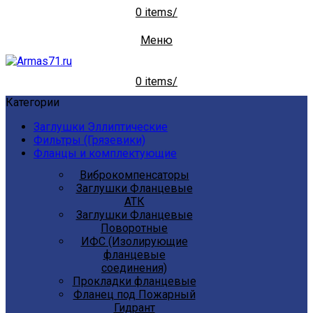
0
items
/
Меню
0
items
/
Категории
Заглушки Эллиптические
Фильтры (Грязевики)
Фланцы и комплектующие
Виброкомпенсаторы
Заглушки Фланцевые
АТК
Заглушки Фланцевые
Поворотные
ИФС (Изолирующие
фланцевые
соединения)
Прокладки фланцевые
Фланец под Пожарный
Гидрант